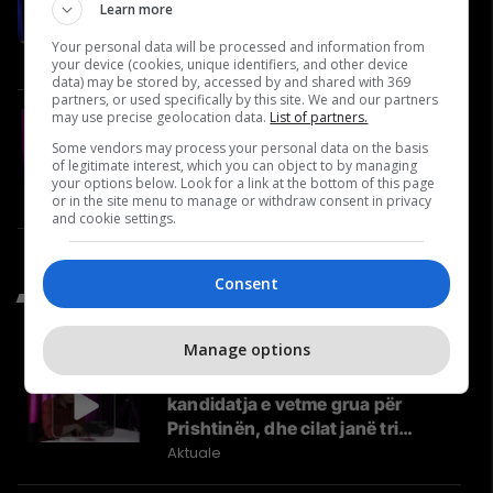
Bujar Gashi, Specialist i
Learn more
Mjekësisë Familjare
Your personal data will be processed and information from
Video
your device (cookies, unique identifiers, and other device
data) may be stored by, accessed by and shared with 369
partners, or used specifically by this site. We and our partners
may use precise geolocation data.
List of partners.
A po bëhet e pamundur të
prodhosh në Kosovë? | Kushtrim
Some vendors may process your personal data on the basis
of legitimate interest, which you can object to by managing
Ajvazi në Përballje Podcast #36
your options below. Look for a link at the bottom of this page
Përballje
or in the site menu to manage or withdraw consent in privacy
and cookie settings.
Consent
Të Fundit nga Aktuale
Manage options
Kush është Besa Shahini,
kandidatja e vetme grua për
Prishtinën, dhe cilat janë tri
synimet e saj?
Aktuale