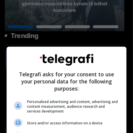
gjermano-ruse ndërsa synon të bëhet
kancelare
Trending
#78: Shëndeti në rend të parë -
Pasionare Xharra-Budima,
Specialiste e Ortodoncisë
Telegrafi asks for your consent to use
Video
your personal data for the following
purposes:
A po humb Kosova momentin
evropian? – Donika Emini në
Personalised advertising and content, advertising and
"Përballje Podcast" #35
content measurement, audience research and
Përballje
services development
Store and/or access information on a device
#79: Shëndeti në rend të parë -