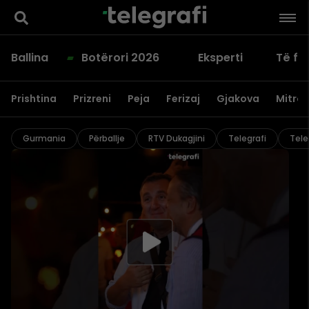
Ballina
Botërori 2026
Eksperti
Të fu
Prishtina
Prizreni
Peja
Ferizaj
Gjakova
Mitrov
Gurmania
Përballje
RTV Dukagjini
Telegrafi
Tele