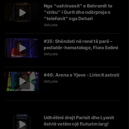
Nga “ushtruesit” e Behramit te
“cirku” i Gurit dhe ndërpreja e
“telefonit” nga Dehari
Aktuale
#35: Shëndeti në rend të parë –
pediatër-hematologe, Flora Selimi
Aktuale
#46: Arena e Yjeve - Lirim Kastrati
Aktuale
Udhëtimi drejt Parisit dhe Lyonit
është vetëm një fluturim larg!