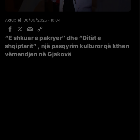
Aktuale
30/06/2025 • 10:04
“E shkuar e pakryer” dhe “Ditët e
shqiptarit” , një pasqyrim kulturor që kthen
vëmendjen në Gjakovë