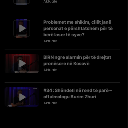
Aktuale
Problemet me shikim, cilët janë
personat e përshtatshëm për të
bërë laser të syve?
Aktuale
BIRN ngre alarmin për të drejtat
pronësore në Kosovë
Aktuale
#34: Shëndeti në rend të parë –
oftalmologu Burim Zhuri
Aktuale