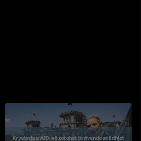
Kryetarja e AfD-së zotohet të rivendosë lidhjet