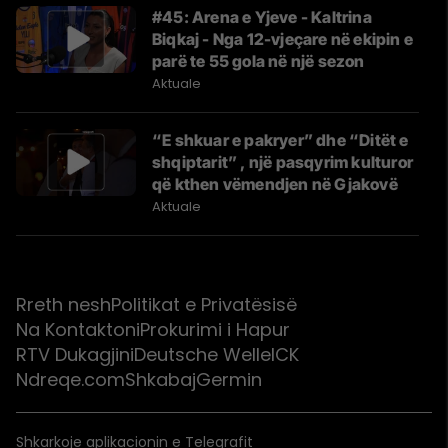
#45: Arena e Yjeve - Kaltrina
Biqkaj - Nga 12-vjeçare në ekipin e
parë te 55 gola në një sezon
Aktuale
“E shkuar e pakryer” dhe “Ditët e
shqiptarit” , një pasqyrim kulturor
që kthen vëmendjen në Gjakovë
Aktuale
Rreth nesh
Politikat e Privatësisë
Na Kontaktoni
Prokurimi i Hapur
RTV Dukagjini
Deutsche Welle
ICK
Ndreqe.com
Shkabaj
Germin
Shkarkoje aplikacionin e Telegrafit