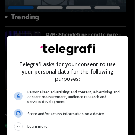
Trending
#76: Shëndeti në rend të parë -
Kujtim Kastrati, otorinolaringolog
i specializuar në rinoplastikë
Video
Telegrafi asks for your consent to use
your personal data for the following
Nenad Rashiq në Përballje
purposes:
Podcast: Zgjedhjet e 7 qershorit,
komuniteti serb dhe
Personalised advertising and content, advertising and
këndvështrimi tij
Përballje
content measurement, audience research and
services development
#90: Arena e Yjeve – Kastriot
Store and/or access information on a device
Rexha, ish-futbollist
Telegrafi Sport
Learn more