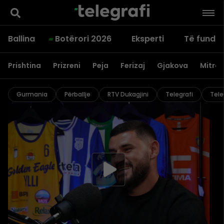
Ballina
Botërori 2026
Eksperti
Të fundit
Prishtina
Prizreni
Peja
Ferizaj
Gjakova
Mitrov
Gurmania
Përballje
RTV Dukagjini
Telegrafi
Tele