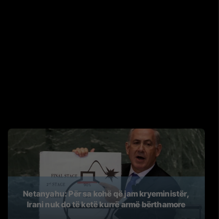
Netanyahu: Për sa kohë që jam kryeministër,
Irani nuk do të ketë kurrë armë bërthamore