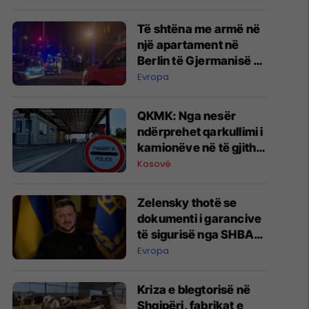
Të shtëna me armë në
një apartament në
Berlin të Gjermanisë -
pesë të plagosur, dy
Evropa
prej tyre në gjendje të
rëndë
QKMK: Nga nesër
ndërprehet qarkullimi i
kamionëve në të gjitha
pikat kufitare me
Kosovë
Serbinë
Zelensky thotë se
dokumenti i garancive
të sigurisë nga SHBA-
ja është 100% gati
Evropa
Kriza e blegtorisë në
Shqipëri, fabrikat e