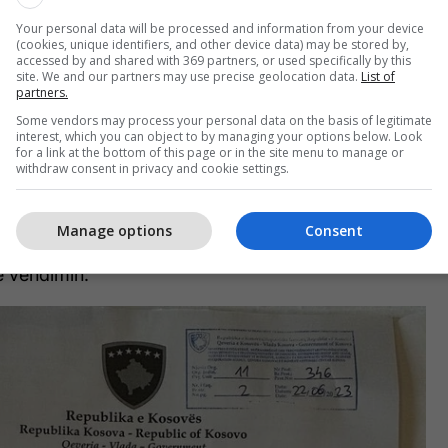
Your personal data will be processed and information from your device
(cookies, unique identifiers, and other device data) may be stored by,
accessed by and shared with 369 partners, or used specifically by this
site. We and our partners may use precise geolocation data.
List of
partners.
Some vendors may process your personal data on the basis of legitimate
interest, which you can object to by managing your options below. Look
for a link at the bottom of this page or in the site menu to manage or
withdraw consent in privacy and cookie settings.
dimi pala e pakënaqur mund të ushtrojë ankesë në
qyrtimin e ankesave për regjistrimin e bizneseve
tësh.
Manage options
Consent
 vendimin: