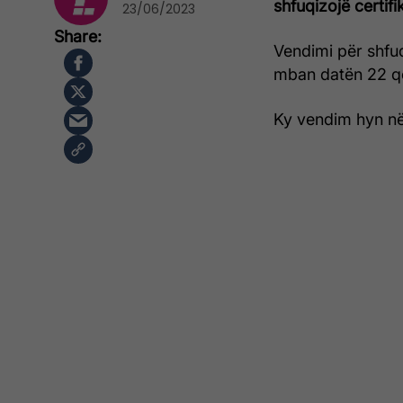
shfuqizojë certif
23/06/2023
Vendimi për shfuq
mban datën 22 q
Ky vendim hyn në 