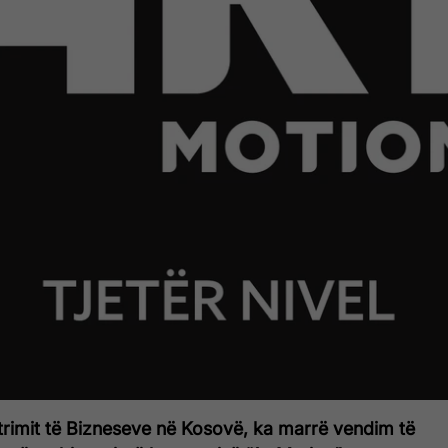
trimit të Bizneseve në Kosovë, ka marrë vendim të