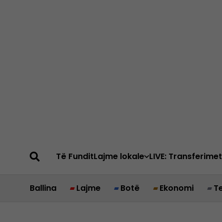
Të Fundit
Lajme lokale
LIVE: Transferimet
Ballina
Lajme
Botë
Ekonomi
T