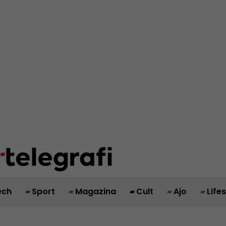
ech
Sport
Magazina
Cult
Ajo
Life