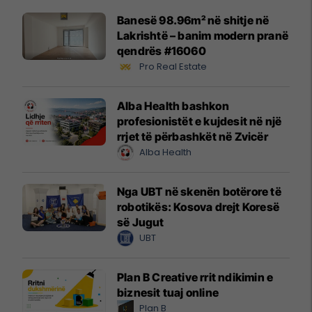
Banesë 98.96m² në shitje në
Lakrishtë – banim modern pranë
qendrës #16060
Pro Real Estate
Alba Health bashkon
profesionistët e kujdesit në një
rrjet të përbashkët në Zvicër
Alba Health
Nga UBT në skenën botërore të
robotikës: Kosova drejt Koresë
së Jugut
UBT
Plan B Creative rrit ndikimin e
biznesit tuaj online
Plan B