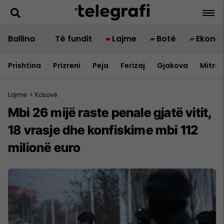
Ballina
Të fundit
Lajme
Botë
Ekono
Prishtina
Prizreni
Peja
Ferizaj
Gjakova
Mitrov
Lajme
>
Kosovë
Mbi 26 mijë raste penale gjatë vitit,
18 vrasje dhe konfiskime mbi 112
milionë euro