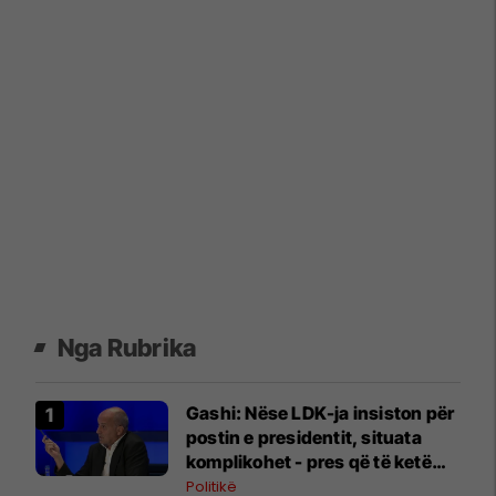
Nga Rubrika
Gashi: Nëse LDK-ja insiston për
postin e presidentit, situata
komplikohet - pres që të ketë
lëshim
Politikë