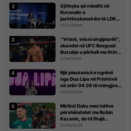
Gjithçka që ndodhi në
Kuvendin e
jashtëzakonshëm të LDK-
së
30/07/2026
“Vrisni, vrisni shqiptarët”,
skandal në UFC Beograd:
Buzukja u përball me thirrje
anti-shqiptare nga
01/08/2026
tribunat
Një pleskavicë e ngrënë
nga Dua Lipa në Prishtinë
në orën 04:28 të mëngjesit
- dhe bota digjitale serbe
03/08/2026
shpall gjendjen e luftës
Mirlind Daku mes lotëve
përshëndetet me Rubin
Kazanin, do të fitojë
miliona te Spartak Moska
02/08/2026