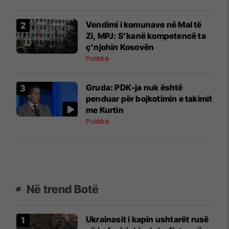
Vendimi i komunave në Mal të
Zi, MPJ: S’kanë kompetencë ta
ç’njohin Kosovën
Politikë
Gruda: PDK-ja nuk është
penduar për bojkotimin e takimit
me Kurtin
Politikë
Në trend Botë
Ukrainasit i kapin ushtarët rusë