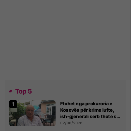
Top 5
Ftohet nga prokuroria e
Kosovës për krime lufte,
ish-gjenerali serb thotë se
dikush e tradhtoi në
02/08/2026
Beograd