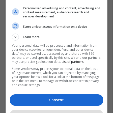
Personalised advertising and content, advertising and
content measurement, audience research and
services development
Store and/or access information on a device
Learn more
Your personal data will be processed and information from
your device (cookies, unique identifiers, and other device
Policia E Kosovës
data) may be stored by, accessed by and shared with 369
partners, or used specifically by this site. We and our partners
may use precise geolocation data.
List of partners.
Some vendors may process your personal data on the basis
of legitimate interest, which you can object to by managing
your options below. Look for a link at the bottom of this page
or in the site menu to manage or withdraw consent in privacy
and cookie settings.
Consent