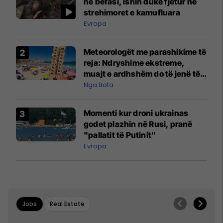
në befasi, ishin duke fjetur në
strehimoret e kamufluara
Evropa
Meteorologët me parashikime të
reja: Ndryshime ekstreme,
muajt e ardhshëm do të jenë të
pazakontë
Nga Bota
Momenti kur droni ukrainas
godet plazhin në Rusi, pranë
"pallatit të Putinit"
Evropa
Jobs
Real Estate