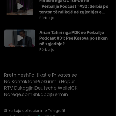
Fetoshi nga OCTOPUS në
"Përballje Podcast" #32: Serbia po
tenton të ndikojë në zgjedhjet e
Kosovës
Përballje
Arian Tahiri nga PDK në Përballje
Podcast #31: Pse Kosova po shkon
në zgjedhje?
Përballje
Rreth nesh
Politikat e Privatësisë
Na Kontaktoni
Prokurimi i Hapur
RTV Dukagjini
Deutsche Welle
ICK
Ndreqe.com
Shkabaj
Germin
Shkarkoje aplikacionin e Telegrafit