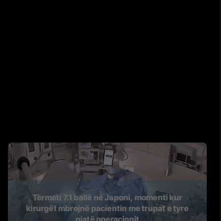
Tërmeti 7.1 ballë në Japoni, momenti kur
kirurgët mbrojnë pacientin me trupat e tyre
gjatë operacionit