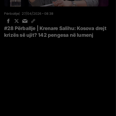
Përballje
27/04/2026 • 08:38
#28 Përballje | Krenare Salihu: Kosova drejt
krizës së ujit? 142 pengesa në lumenj