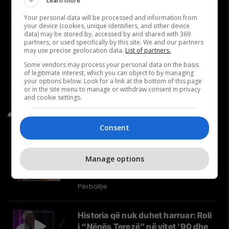
Learn more
Year
Video
Your personal data will be processed and information from
your device (cookies, unique identifiers, and other device
Çfarë po ndodh në LDK? Berim
data) may be stored by, accessed by and shared with 369
partners, or used specifically by this site. We and our partners
Ramosaj për Abdixhikun dhe
may use precise geolocation data.
List of partners.
përplasjet në parti | Përballje
Some vendors may process your personal data on the basis
#39
Përballje
of legitimate interest, which you can object to by managing
your options below. Look for a link at the bottom of this page
or in the site menu to manage or withdraw consent in privacy
and cookie settings.
Të Fundit nga Përballje
Consent
A është Kosova ende prioritet në
Manage options
Washington? – Mulliqi i
“Albanians for America” në
Përballje #41
Përballje
Historia që nuk duhet harruar: Roli
i “Nënës Terezë” në vitet ’90 dhe