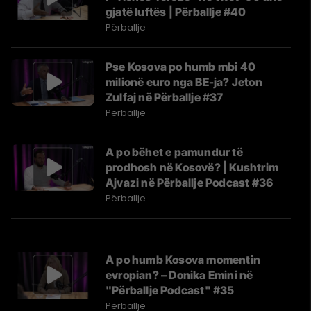
gjatë luftës | Përballje #40
Përballje
Pse Kosova po humb mbi 40
milionë euro nga BE-ja? Jeton
Zulfaj në Përballje #37
Përballje
A po bëhet e pamundur të
prodhosh në Kosovë? | Kushtrim
Ajvazi në Përballje Podcast #36
Përballje
A po humb Kosova momentin
evropian? – Donika Emini në
"Përballje Podcast" #35
Përballje