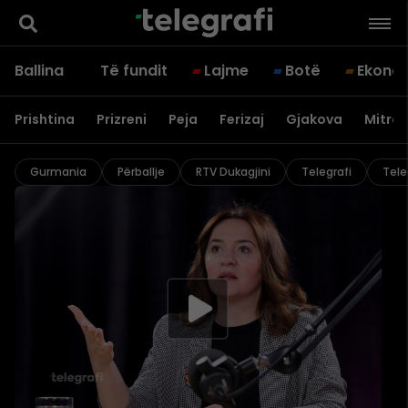
Ballina
Të fundit
Lajme
Botë
Ekono
Prishtina
Prizreni
Peja
Ferizaj
Gjakova
Mitrov
Gurmania
Përballje
RTV Dukagjini
Telegrafi
Tele