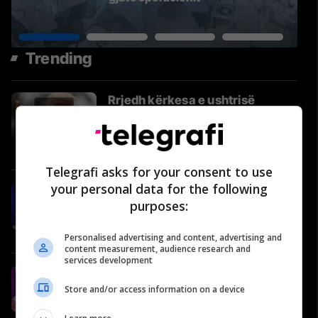
Trending
Rrjedh kërkesa e ushtrisë
amerikane: Kërkohen “ide të
reja dhe jokonvencionale” për ta
ndëshkuar Iranin
Amerika
Telegrafi asks for your consent to use
your personal data for the following
#82: Shëndeti në rend të parë –
purposes:
Ymer Durmishi, kirurg abdominal
Video
Personalised advertising and content, advertising and
content measurement, audience research and
services development
Rrugëtimi 6 | Flandra
Marmullaku - Nga gazetaria në
Store and/or access information on a device
AI, Data4x dhe ICT Women of the