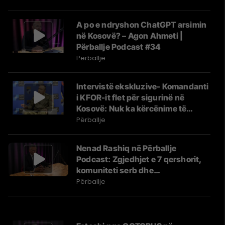
A po e ndryshon ChatGPT arsimin
në Kosovë? – Agon Ahmeti |
Përballje Podcast #34
Përballje
Intervistë ekskluzive- Komandanti
i KFOR-it flet për sigurinë në
Kosovë: Nuk ka kërcënime të
drejtpërdrejta
Përballje
Nenad Rashiq në Përballje
Podcast: Zgjedhjet e 7 qershorit,
komuniteti serb dhe
këndvështrimi tij
Përballje