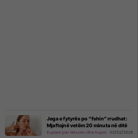
Joga e fytyrës po “fshin” rrudhat:
Mjaftojnë vetëm 20 minuta në ditë
Kujdesi për lëkurën dhe trupin
03/02/2026