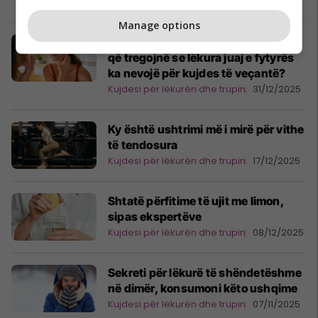
Kujdesi për lëkurën dhe trupin
10/01/2026
Manage options
Cilat janë shenjat më të zakonshme
që tregojnë se lëkura juaj e fytyrës
ka nevojë për kujdes të veçantë?
Kujdesi për lëkurën dhe trupin
31/12/2025
Ky është ushtrimi më i mirë për vithe
të tendosura
Kujdesi për lëkurën dhe trupin
17/12/2025
Shtatë përfitime të ujit me limon,
sipas ekspertëve
Kujdesi për lëkurën dhe trupin
08/12/2025
Sekreti për lëkurë të shëndetëshme
në dimër, konsumoni këto ushqime
Kujdesi për lëkurën dhe trupin
07/11/2025