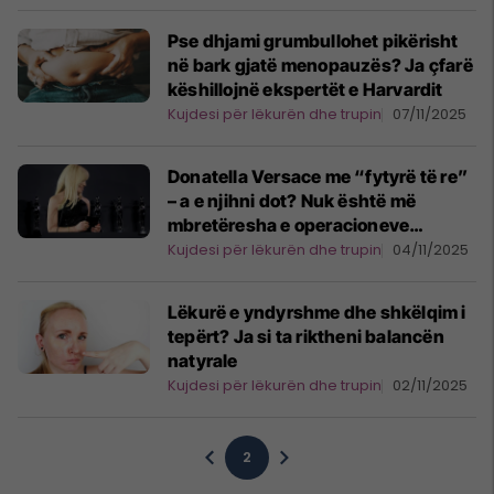
Pse dhjami grumbullohet pikërisht
në bark gjatë menopauzës? Ja çfarë
këshillojnë ekspertët e Harvardit
Kujdesi për lëkurën dhe trupin
07/11/2025
Donatella Versace me “fytyrë të re”
– a e njihni dot? Nuk është më
mbretëresha e operacioneve
plastike të dështuara
Kujdesi për lëkurën dhe trupin
04/11/2025
Lëkurë e yndyrshme dhe shkëlqim i
tepërt? Ja si ta riktheni balancën
natyrale
Kujdesi për lëkurën dhe trupin
02/11/2025
2