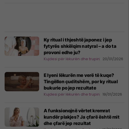
Ky ritual i thjeshtë japonez i jep
fytyrës shkëlqim natyral – a do ta
provoni edhe ju?
Kujdesi për lëkurën dhe trupin
20/01/2026
E lyeni lëkurën me verë të kuqe?
Tingëllon çuditshëm, por ky ritual
bukurie po jep rezultate
Kujdesi për lëkurën dhe trupin
19/01/2026
A funksionojnë vërtet kremrat
kundër plakjes? Ja çfarë është mit
dhe çfarë jep rezultat