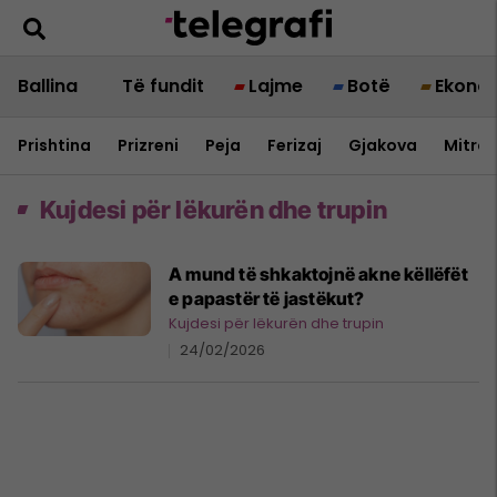
Ballina
Të fundit
Lajme
Botë
Ekono
Prishtina
Prizreni
Peja
Ferizaj
Gjakova
Mitrov
Kujdesi për lëkurën dhe trupin
A mund të shkaktojnë akne këllëfët
e papastër të jastëkut?
Kujdesi për lëkurën dhe trupin
24/02/2026