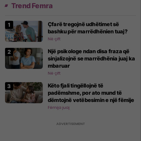
Trend Femra
Çfarë tregojnë udhëtimet së
bashku për marrëdhënien tuaj?
Në çift
Një psikologe ndan disa fraza që
sinjalizojnë se marrëdhënia juaj ka
mbaruar
Në çift
Këto fjali tingëllojnë të
padëmshme, por ato mund të
dëmtojnë vetëbesimin e një fëmije
Fëmija juaj