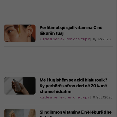
Përfitimet që sjell vitamina C në
lëkurën tuaj
Kujdesi për lëkurën dhe trupin
11/02/2026
Më i fuqishëm se acidi hialuronik?
Ky përbërës ofron deri në 20% më
shumë hidratim
Kujdesi për lëkurën dhe trupin
07/02/2026
Si ndihmon vitamina E në lëkurë dhe