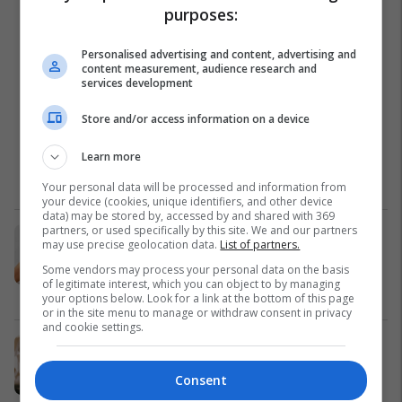
purposes:
Personalised advertising and content, advertising and
content measurement, audience research and
services development
Store and/or access information on a device
Learn more
Your personal data will be processed and information from
your device (cookies, unique identifiers, and other device
data) may be stored by, accessed by and shared with 369
partners, or used specifically by this site. We and our partners
Vaji i kokosit kundër celulitit: Si ta
may use precise geolocation data.
List of partners.
përdorni për lëkurë më të
Some vendors may process your personal data on the basis
shtrënguar dhe më të butë
of legitimate interest, which you can object to by managing
Kujdesi për lëkurën dhe trupin
12/01/2026
your options below. Look for a link at the bottom of this page
or in the site menu to manage or withdraw consent in privacy
and cookie settings.
"Fytyra e kortizolit": Si stresi po ju
'ha' kolagjenin dhe 5 mënyra për ta
Consent
ndalur