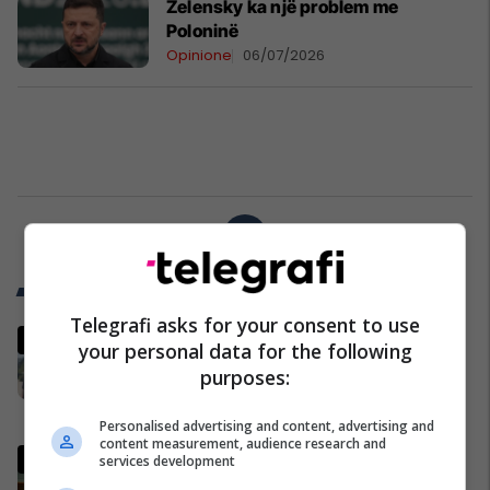
Zelensky ka një problem me
Poloninë
Opinione
06/07/2026
1
Trend Telegrafi
Telegrafi asks for your consent to use
“Marre duhet me ju ardhë, turp
your personal data for the following
për votat që i keni”, njëri nga
purposes:
protestuesit i drejtohet Bedri
Hamzës
Politikë
Personalised advertising and content, advertising and
content measurement, audience research and
Ndërpritet seanca, Kurti nuk
services development
prezanton emër për