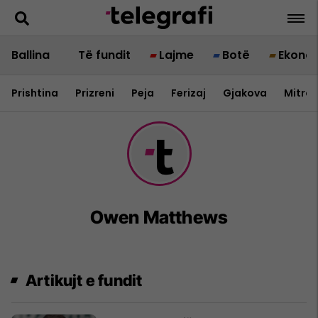
Ballina
Të fundit
Lajme
Botë
Ekono
Prishtina
Prizreni
Peja
Ferizaj
Gjakova
Mitrov
Owen Matthews
Artikujt e fundit