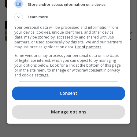
Store and/or access information on a device
kryeparlamentar - kërkon kohë
shtesë për marrëveshje politike
Kosovë
Learn more
Pacolli: Nëse Shqipëria zgjidh
Your personal data will be processed and information from
kontratën për Aeroportin e Vlorës,
your device (cookies, unique identifiers, and other device
data) may be stored by, accessed by and shared with 369
MABCO do t’i drejtohet arbitrazhit
partners, or used specifically by this site. We and our partners
ndërkombëtar
Shqipëri
may use precise geolocation data.
List of partners.
Some vendors may process your personal data on the basis
of legitimate interest, which you can object to by managing
your options below. Look for a link at the bottom of this page
or in the site menu to manage or withdraw consent in privacy
and cookie settings.
Consent
Manage options