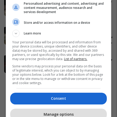
Ukrainasit i kapin ushtarët rusë në
Personalised advertising and content, advertising and
befasi, ishin duke fjetur në
content measurement, audience research and
services development
strehimoret e kamufluara
Evropa
Store and/or access information on a device
Pacolli: Nëse Shqipëria zgjidh
Learn more
kontratën për Aeroportin e Vlorës,
MABCO do t’i drejtohet arbitrazhit
Your personal data will be processed and information from
your device (cookies, unique identifiers, and other device
ndërkombëtar
Shqipëri
data) may be stored by, accessed by and shared with 369
partners, or used specifically by this site. We and our partners
Përfundon takimin me Abdixhikun,
may use precise geolocation data.
List of partners.
Kurti: S'ka marrëveshje me LDK-
Some vendors may process your personal data on the basis
në
of legitimate interest, which you can object to by managing
your options below. Look for a link at the bottom of this page
Politikë
or in the site menu to manage or withdraw consent in privacy
and cookie settings.
Consent
Manage options