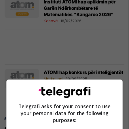
Instituti ATOMI hap aplikimin për
Garën Ndërkombëtare të
Matematikës “Kangaroo 2026”
Kosovë
18/02/2026
ATOMI hap konkurs për inteligjentët
Marketing
30/09/2025
1
Telegrafi asks for your consent to use
your personal data for the following
Trend Telegrafi
purposes: