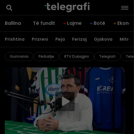
Ballina
Të fundit
Lajme
Botë
Ekono
Prishtina
Prizreni
Peja
Ferizaj
Gjakova
Mitrov
Gurmania
Përballje
RTV Dukagjini
Telegrafi
Tele