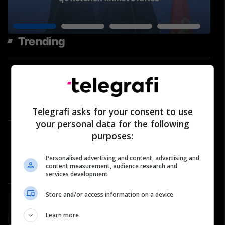
Trending
Çfarë po ndodh në LDK? Berim
Ramosaj për Abdixhikun dhe
përplasjet në parti | Përballje
#39
Përballje
Telegrafi asks for your consent to use
your personal data for the following
Historia që nuk duhet harruar:
purposes:
Roli i “Nënës Terezë” në vitet
’90 dhe gjatë luftës | Përballje
Personalised advertising and content, advertising and
content measurement, audience research and
#40
Përballje
services development
Store and/or access information on a device
#81: Shëndeti në rend të parë -
Naser Salihu, oftalmolog
Learn more
Video