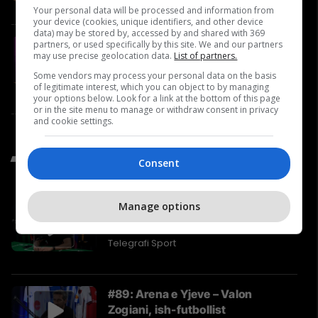
Your personal data will be processed and information from
your device (cookies, unique identifiers, and other device
data) may be stored by, accessed by and shared with 369
#19 Ejup Maqedonci flet për
partners, or used specifically by this site. We and our partners
may use precise geolocation data.
List of partners.
Ushtrinë e Kosovës, NATO-n dhe
reagimet nga Serbia
Some vendors may process your personal data on the basis
of legitimate interest, which you can object to by managing
Video
your options below. Look for a link at the bottom of this page
or in the site menu to manage or withdraw consent in privacy
and cookie settings.
Të Fundit nga Telegrafi Sport
Consent
Manage options
#90: Arena e Yjeve – Kastriot
Rexha, ish-futbollist
Telegrafi Sport
#89: Arena e Yjeve – Valon
Zogiani, ish-futbollist