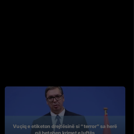
​Vuçiq e etiketon drejtësinë si “terror” sa herë
që hetohen krimet e luftës