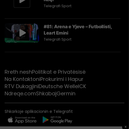
Telegrafi Sport
#81: Arena e Yjeve – Futbollisti,
Leart Emini
Telegrafi Sport
Rreth nesh
Politikat e Privatësisë
Na Kontaktoni
Prokurimi i Hapur
RTV Dukagjini
Deutsche Welle
ICK
Ndreqe.com
Shkabaj
Germin
Shkarkoje aplikacionin e Telegrafit
×