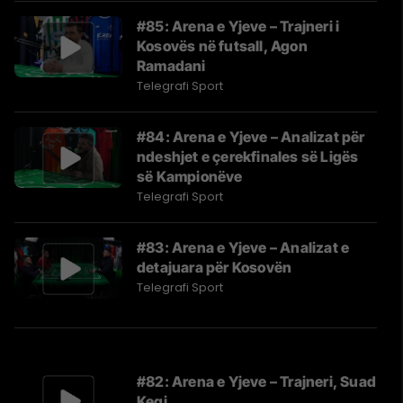
#85: Arena e Yjeve – Trajneri i
Kosovës në futsall, Agon
Ramadani
Telegrafi Sport
#84: Arena e Yjeve – Analizat për
ndeshjet e çerekfinales së Ligës
së Kampionëve
Telegrafi Sport
#83: Arena e Yjeve – Analizat e
detajuara për Kosovën
Telegrafi Sport
#82: Arena e Yjeve – Trajneri, Suad
Keqi