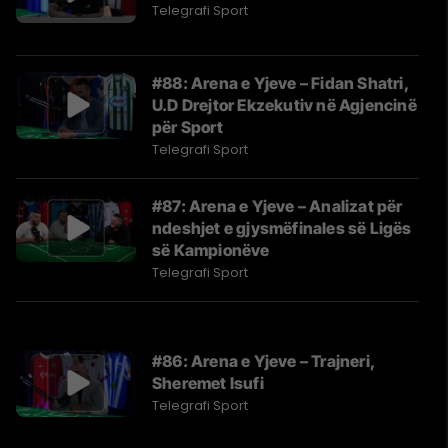
Telegrafi Sport
#88: Arena e Yjeve – Fidan Shatri,
U.D Drejtor Ekzekutiv në Agjencinë
për Sport
Telegrafi Sport
#87: Arena e Yjeve – Analizat për
ndeshjet e gjysmëfinales së Ligës
së Kampionëve
Telegrafi Sport
#86: Arena e Yjeve – Trajneri,
Sheremet Isufi
Telegrafi Sport