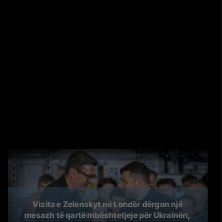
Vizita e Zelenskyt në Londër dërgon një
mesazh të qartë mbështetjeje për Ukrainën,