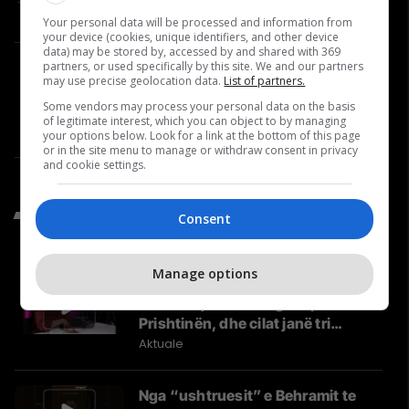
Video
Your personal data will be processed and information from
your device (cookies, unique identifiers, and other device
data) may be stored by, accessed by and shared with 369
partners, or used specifically by this site. We and our partners
Historia që nuk duhet harruar:
may use precise geolocation data.
List of partners.
Roli i “Nënës Terezë” në vitet
Some vendors may process your personal data on the basis
’90 dhe gjatë luftës | Përballje
of legitimate interest, which you can object to by managing
#40
Përballje
your options below. Look for a link at the bottom of this page
or in the site menu to manage or withdraw consent in privacy
and cookie settings.
Të Fundit nga Aktuale
Consent
Manage options
Kush është Besa Shahini,
kandidatja e vetme grua për
Prishtinën, dhe cilat janë tri
synimet e saj?
Aktuale
Nga “ushtruesit” e Behramit te