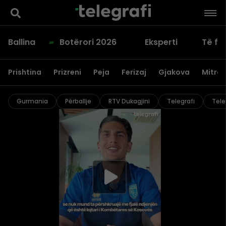
Ballina
Botërori 2026
Eksperti
Të fu
Prishtina
Prizreni
Peja
Ferizaj
Gjakova
Mitrov
Gurmania
Përballje
RTV Dukagjini
Telegrafi
Tele