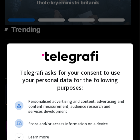
thotë kryeministri britanik
Trending
Çfarë po ndodh në LDK? Berim
Ramosaj për Abdixhikun dhe
përplasjet në parti | Përballje
#39
Përballje
Telegrafi asks for your consent to use
your personal data for the following
purposes:
#81: Shëndeti në rend të parë -
Naser Salihu, oftalmolog
Personalised advertising and content, advertising and
Video
content measurement, audience research and
services development
#19 Ejup Maqedonci flet për
Store and/or access information on a device
Ushtrinë e Kosovës, NATO-n dhe
Learn more
reagimet nga Serbia