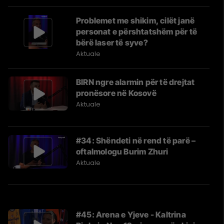
Problemet me shikim, cilët janë
personat e përshtatshëm për të
bërë laser të syve?
Aktuale
BIRN ngre alarmin për të drejtat
pronësore në Kosovë
Aktuale
#34: Shëndeti në rend të parë –
oftalmologu Burim Zhuri
Aktuale
#45: Arena e Yjeve - Kaltrina