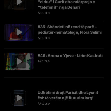
“cirku” i Gurit dhe ndërpreja e
“telefonit” nga Dehari
Aktuale
#35: Shëndeti në rend të parë –
pediatër-hematologe, Flora Selimi
Aktuale
#46: Arena e Yjeve - Lirim Kastrati
Aktuale
Udhëtimi drejt Parisit dhe Lyonit
është vetëm një fluturim larg!
Aktuale