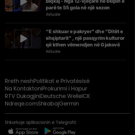
Biqkaj - Nga 12-vjeçare në ekipin e
parë te 55 gola në një sezon
Aktuale
“E shkuar e pakryer” dhe “Ditët e
shqiptarit” , një pasqyrim kulturor
që kthen vëmendjen në Gjakovë
Aktuale
Rreth nesh
Politikat e Privatësisë
Na Kontaktoni
Prokurimi i Hapur
RTV Dukagjini
Deutsche Welle
ICK
Ndreqe.com
Shkabaj
Germin
Shkarkoje aplikacionin e Telegrafit