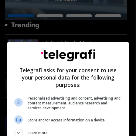
Trending
Intervistë ekskluzive-
Komandanti i KFOR-it flet për
sigurinë në Kosovë: Nuk ka
kërcënime të drejtpërdrejta
Përballje
Telegrafi asks for your consent to use
your personal data for the following
Nenad Rashiq në Përballje
purposes:
Podcast: Zgjedhjet e 7 qershorit,
komuniteti serb dhe
Personalised advertising and content, advertising and
këndvështrimi tij
Përballje
content measurement, audience research and
services development
#76: Shëndeti në rend të parë -
Store and/or access information on a device
Kujtim Kastrati, otorinolaringolog
Learn more
i specializuar në rinoplastikë