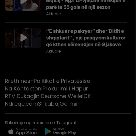
Biqkaj - Nga 12-vjeçare në ekipin e
parë te 55 gola në një sezon
Aktuale
“E shkuar e pakryer” dhe “Ditët e
shqiptarit” , një pasqyrim kulturor
që kthen vëmendjen në Gjakovë
Aktuale
Rreth nesh
Politikat e Privatësisë
Na Kontaktoni
Prokurimi i Hapur
RTV Dukagjini
Deutsche Welle
ICK
Ndreqe.com
Shkabaj
Germin
Shkarkoje aplikacionin e Telegrafit