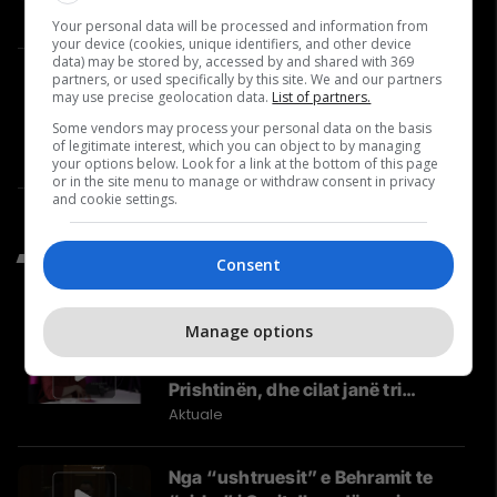
Video
Your personal data will be processed and information from
your device (cookies, unique identifiers, and other device
data) may be stored by, accessed by and shared with 369
A po e ndryshon ChatGPT
partners, or used specifically by this site. We and our partners
may use precise geolocation data.
List of partners.
arsimin në Kosovë? – Agon
Some vendors may process your personal data on the basis
Ahmeti | Përballje Podcast #34
of legitimate interest, which you can object to by managing
Përballje
your options below. Look for a link at the bottom of this page
or in the site menu to manage or withdraw consent in privacy
and cookie settings.
Të Fundit nga Aktuale
Consent
Manage options
Kush është Besa Shahini,
kandidatja e vetme grua për
Prishtinën, dhe cilat janë tri
synimet e saj?
Aktuale
Nga “ushtruesit” e Behramit te