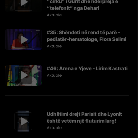
“cirku” i Gurit dhe ndërpreja e
“telefonit” nga Dehari
Aktuale
#35: Shëndeti në rend të parë –
pediatër-hematologe, Flora Selimi
Aktuale
#46: Arena e Yjeve - Lirim Kastrati
Aktuale
Udhëtimi drejt Parisit dhe Lyonit
është vetëm një fluturim larg!
Aktuale