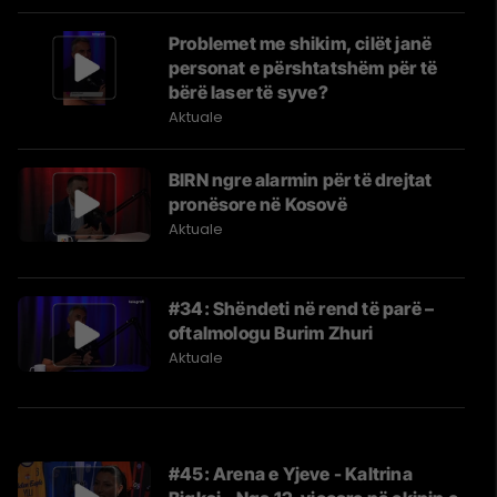
Problemet me shikim, cilët janë
personat e përshtatshëm për të
bërë laser të syve?
Aktuale
BIRN ngre alarmin për të drejtat
pronësore në Kosovë
Aktuale
#34: Shëndeti në rend të parë –
oftalmologu Burim Zhuri
Aktuale
#45: Arena e Yjeve - Kaltrina