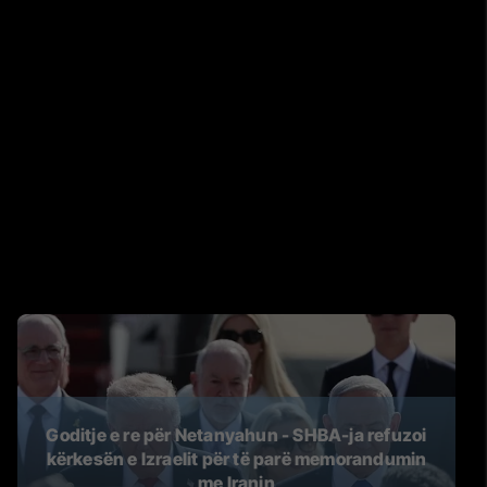
Goditje e re për Netanyahun - SHBA-ja refuzoi
kërkesën e Izraelit për të parë memorandumin
me Iranin