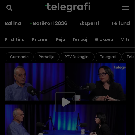
Ballina
Botërori 2026
Eksperti
Të fundit
Prishtina
Prizreni
Peja
Ferizaj
Gjakova
Mitrov
Gurmania
Përballje
RTV Dukagjini
Telegrafi
Tele