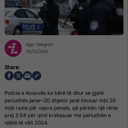
Nga
Telegrafi
30/12/2025
Policia e Kosovës ka bërë të ditur se gjatë
periudhës janar–20 dhjetor janë iniciuar mbi 26
mijë raste për vepra penale, që përbën një rënie
prej 3.54 për qind krahasuar me periudhën e
njëjtë të vitit 2024.