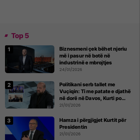
Top 5
Biznesmeni çek bëhet njeriu
më i pasur në botë në
industrinë e mbrojtjes
24/01/2026
Politikani serb tallet me
Vuçiqin: Ti me patate e djathë
në dorë në Davos, Kurti po
mban fjalime në Shtëpinë e
21/01/2026
SHBA-së
Hamza i përgjigjet Kurtit për
Presidentin
21/01/2026