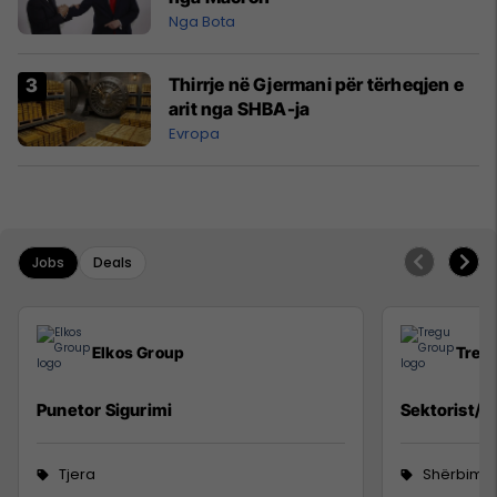
Nga Bota
Thirrje në Gjermani për tërheqjen e
arit nga SHBA-ja
Evropa
Jobs
Deals
Elkos Group
Treg
Punetor Sigurimi
Sektorist/e
Tjera
Shërbime 