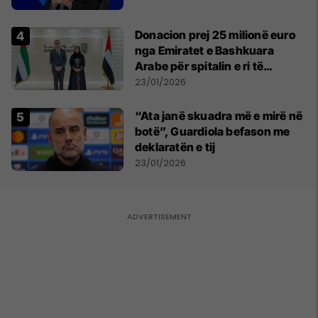
Donacion prej 25 milionë euro
nga Emiratet e Bashkuara
Arabe për spitalin e ri të
Gjinekologjisë, ambasadori
23/01/2026
Hamiti jep detaje
“Ata janë skuadra më e mirë në
botë”, Guardiola befason me
deklaratën e tij
23/01/2026