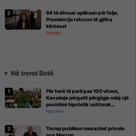
64 të dënuar aplikuan për falje,
Presidentja refuzon të gjitha
kërkesat
Drejtësi
Në trend Botë
Për herë të parë pas 100 viteve,
Kanadaja përgatit përgjigje ndaj një
pushtimi hipotetik ushtarak
amerikan
Nga Bota
Trump publikon mesazhet private
nga Macron