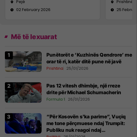
Pejë
Prishtinë
02 February 2026
25 Februa
Më të lexuarat
Punëtorët e ‘Kuzhinës Qendrore’ me
orar të ri, katër ditë pune në javë
Prishtina
25/01/2026
Pas 12 vitesh dhimbje, një rreze
drite për Michael Schumacherin
Formula 1
26/01/2026
“Për Kosovën s'ka parime”, Vuçiq
me tone përçmuese ndaj Trumpit:
Publiku nuk reagoi ndaj
“akrobacive” të tij në Davos
Politikë
25/01/2026