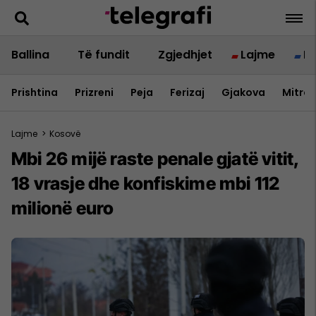
Ballina
Të fundit
Zgjedhjet
Lajme
B
Prishtina
Prizreni
Peja
Ferizaj
Gjakova
Mitrov
Lajme
>
Kosovë
Mbi 26 mijë raste penale gjatë vitit,
18 vrasje dhe konfiskime mbi 112
milionë euro