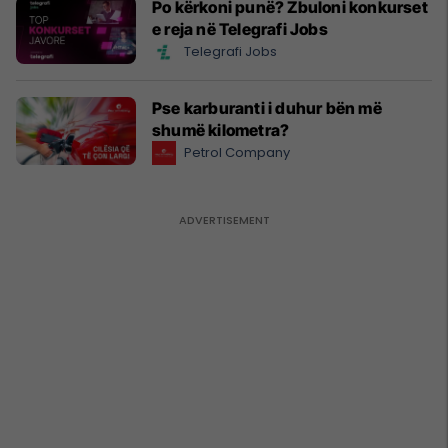
Po kërkoni punë? Zbuloni konkurset
e reja në Telegrafi Jobs
Telegrafi Jobs
Pse karburanti i duhur bën më
shumë kilometra?
Petrol Company