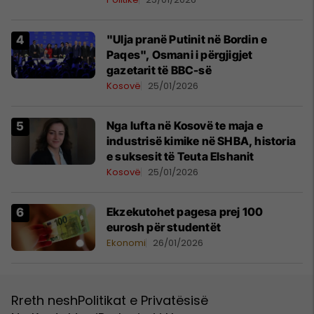
"Ulja pranë Putinit në Bordin e
Paqes", Osmani i përgjigjet
gazetarit të BBC-së
Kosovë
25/01/2026
Nga lufta në Kosovë te maja e
industrisë kimike në SHBA, historia
e suksesit të Teuta Elshanit
Kosovë
25/01/2026
Ekzekutohet pagesa prej 100
eurosh për studentët
Ekonomi
26/01/2026
Rreth nesh
Politikat e Privatësisë