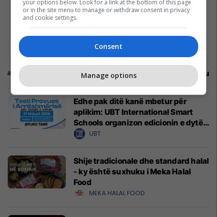
your options below. Look for a link at the bottom of this page
or in the site menu to manage or withdraw consent in privacy
and cookie settings.
Consent
Promo
Reklamo këtu
Manage options
Edhe pak ditë kanë mbetur për
aplikim: UBT International Smart
Schools organizon edicionin e dytë
të Testit Provues të Arritshmërisë
UBT
Shije tradicionale dhe standard halal
- ky është suxhuku i Meka Halal
Food
MEKA HALAL FOOD