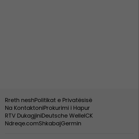
Rreth nesh
Politikat e Privatësisë
Na Kontaktoni
Prokurimi i Hapur
RTV Dukagjini
Deutsche Welle
ICK
Ndreqe.com
Shkabaj
Germin