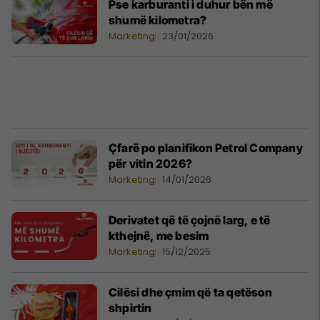
Pse karburanti i duhur bën më
shumë kilometra?
Marketing
23/01/2026
Çfarë po planifikon Petrol Company
për vitin 2026?
Marketing
14/01/2026
Derivatet që të çojnë larg, e të
kthejnë, me besim
Marketing
15/12/2025
Cilësi dhe çmim që ta qetëson
shpirtin