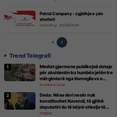
Petrol Company - zgjidhje e çdo
shoferi!
Marketing
20/08/2025
2
Trend Telegrafi
Mediat gjermane publikojnë detaje
për aksidentin ku humbën jetën tre
mërgimtarë nga Komogllava e
Ferizajt
Kronika e Zezë
Deda: Nëse deri nesër nuk
konstituohet Kuvendi, të gjithë
deputetët do të bëjnë shkelje të
rëndë kushtetuese
Politikë