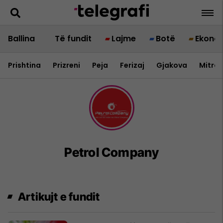
Ballina
Të fundit
Lajme
Botë
Ekono
Prishtina
Prizreni
Peja
Ferizaj
Gjakova
Mitrov
Petrol Company
Artikujt e fundit