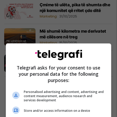
Çmime të ulëta, pika të shumta dhe
një komunitet që rritet çdo ditë
Marketing
31/10/2025
Më shumë kilometra me derivatet
më cilësore në treg
Marketing
15/10/2025
Muaji rozë në Petrol Company
Marketing
03/10/2025
Telegrafi asks for your consent to use
your personal data for the following
purposes:
Personalised advertising and content, advertising and
content measurement, audience research and
services development
Store and/or access information on a device