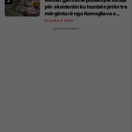
Mediat gjermane publikojnë detaje
për aksidentin ku humbën jetën tre
mërgimtarë nga Komogllava e
Ferizajt
Kronika e Zezë