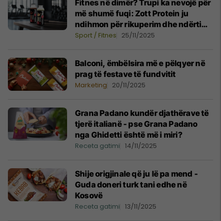
Fitnes në dimër? Trupi ka nevojë për
më shumë fuqi: Zott Protein ju
ndihmon për rikuperim dhe ndërtim
muskujsh
Sport / Fitnes
25/11/2025
Balconi, ëmbëlsira më e pëlqyer në
prag të festave të fundvitit
Marketing
20/11/2025
Grana Padano kundër djathërave të
tjerë italianë - pse Grana Padano
nga Ghidetti është më i miri?
Receta gatimi
14/11/2025
Shije origjinale që ju lë pa mend -
Guda doneri turk tani edhe në
Kosovë
Receta gatimi
13/11/2025