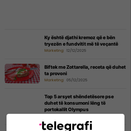
Ky është djathi kremoz që e bën
tryezën e fundvitit më të veçantë
Marketing
12/12/2025
Biftek me Zottarella, receta që duhet
ta provoni
Marketing
05/12/2025
Top 5 arsyet shëndetësore pse
duhet të konsumoni lëng të
portokallit Olympus
Marketing
04/12/2025