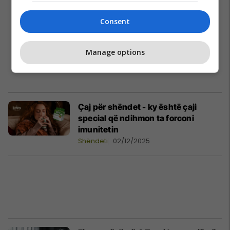
Consent
Manage options
Çaj për shëndet - ky është çaji
special që ndihmon ta forconi
imunitetin
Shëndeti
02/12/2025