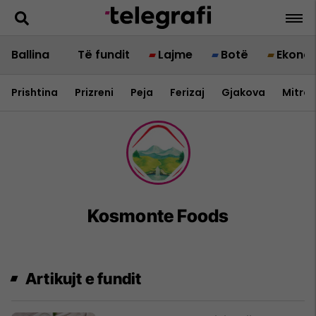
Ballina
Të fundit
Lajme
Botë
Ekono
Prishtina
Prizreni
Peja
Ferizaj
Gjakova
Mitrov
Kosmonte Foods
Artikujt e fundit