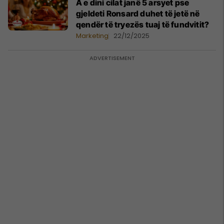
A e dini cilat janë 5 arsyet pse
gjeldeti Ronsard duhet të jetë në
qendër të tryezës tuaj të fundvitit?
Marketing
22/12/2025