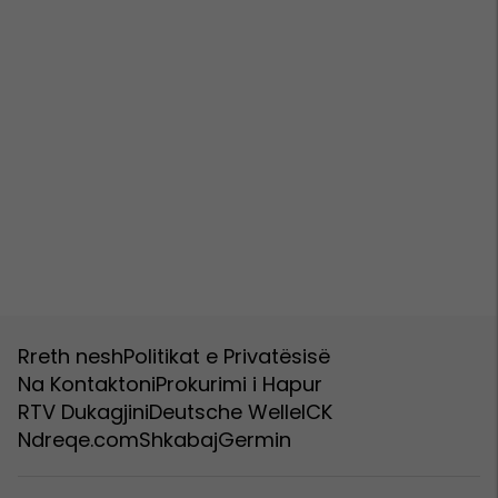
Rreth nesh
Politikat e Privatësisë
Na Kontaktoni
Prokurimi i Hapur
RTV Dukagjini
Deutsche Welle
ICK
Ndreqe.com
Shkabaj
Germin