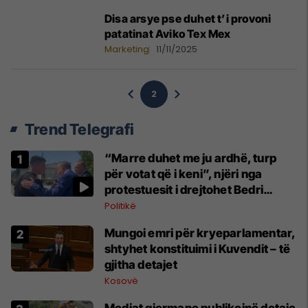
Disa arsye pse duhet t’i provoni
patatinat Aviko Tex Mex
Marketing
11/11/2025
2
Trend Telegrafi
“Marre duhet me ju ardhë, turp
për votat që i keni”, njëri nga
protestuesit i drejtohet Bedri
Hamzës
Politikë
Mungoi emri për kryeparlamentar,
shtyhet konstituimi i Kuvendit – të
gjitha detajet
Kosovë