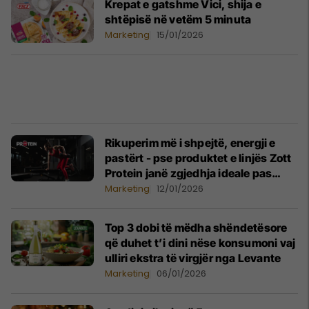
Krepat e gatshme Vici, shija e
shtëpisë në vetëm 5 minuta
Marketing
15/01/2026
Rikuperim më i shpejtë, energji e
pastërt - pse produktet e linjës Zott
Protein janë zgjedhja ideale pas
ushtrimeve
Marketing
12/01/2026
Top 3 dobi të mëdha shëndetësore
që duhet t’i dini nëse konsumoni vaj
ulliri ekstra të virgjër nga Levante
Marketing
06/01/2026