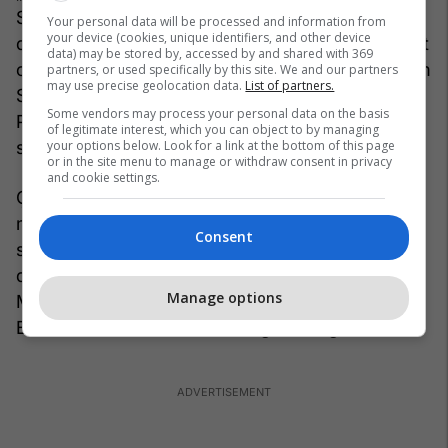
Stehende getan. Er ist herausgekommen und hat
Your personal data will be processed and information from
your device (cookies, unique identifiers, and other device
das Präsidentenamt beleidigt. Albin, der Präsident
data) may be stored by, accessed by and shared with 369
oder der designierte Präsident spricht von diesem
partners, or used specifically by this site. We and our partners
may use precise geolocation data.
List of partners.
Saal aus zu den Bürgern. Nicht der
Some vendors may process your personal data on the basis
Premierminister oder der Kandidat der Mehrheit“,
of legitimate interest, which you can object to by managing
schrieb sie.
your options below. Look for a link at the bottom of this page
or in the site menu to manage or withdraw consent in privacy
and cookie settings.
Çitaku betonte weiter: „Ihr gestriger Auftritt hat
mit Wort und Bild deutlich gemacht, dass Sie sich
Consent
selbst tatsächlich als die einzige Autorität in
diesem Land sehen: Präsident, Premierminister,
Manage options
Minister, Generalstaatsanwalt und alles andere.
Eine beschämende Vorstellung.“ /Telegrafi/