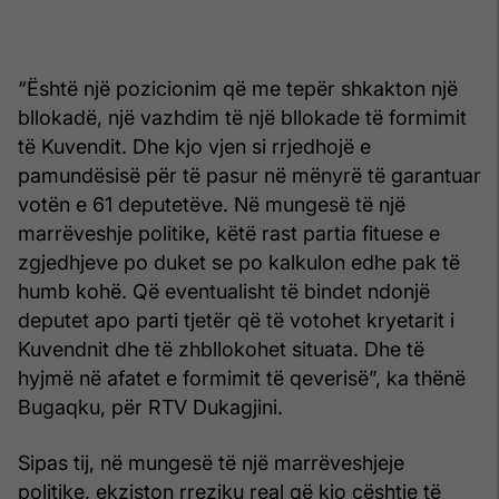
“Është një pozicionim që me tepër shkakton një
bllokadë, një vazhdim të një bllokade të formimit
të Kuvendit. Dhe kjo vjen si rrjedhojë e
pamundësisë për të pasur në mënyrë të garantuar
votën e 61 deputetëve. Në mungesë të një
marrëveshje politike, këtë rast partia fituese e
zgjedhjeve po duket se po kalkulon edhe pak të
humb kohë. Që eventualisht të bindet ndonjë
deputet apo parti tjetër që të votohet kryetarit i
Kuvendnit dhe të zhbllokohet situata. Dhe të
hyjmë në afatet e formimit të qeverisë”, ka thënë
Bugaqku, për RTV Dukagjini.
Sipas tij, në mungesë të një marrëveshjeje
politike, ekziston rreziku real që kjo çështje të