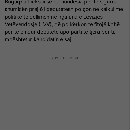
Bugaqku theksoi se pamundësia për të siguruar
shumicën prej 61 deputetësh po çon në kalkulime
politike të qëllimshme nga ana e Lëvizjes
Vetëvendosje (LVV), që po kërkon të fitojë kohë
për të bindur deputetë apo parti të tjera për ta
mbështetur kandidatin e saj.