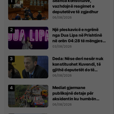
Seanca konstituive,
vazhdojnë reagimet e
deputetëve të zgjedhur
06/08/2026
Një pleskavicë e ngrënë
nga Dua Lipa në Prishtinë
në orën 04:28 të mëngjesit
- dhe bota digjitale serbe
03/08/2026
shpall gjendjen e luftës
Deda: Nëse deri nesër nuk
konstituohet Kuvendi, të
gjithë deputetët do të
bëjnë shkelje të rëndë
06/08/2026
kushtetuese
Mediat gjermane
publikojnë detaje për
aksidentin ku humbën
jetën tre mërgimtarë nga
06/08/2026
Komogllava e Ferizajt