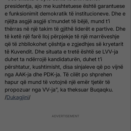
presidentja, ajo me kushtetuese është garantuese
e funksionimit demokratik të institucioneve. Dhe e
njëjta asgjë asgjë s’mundet të bëjë, mund t’i
thërras në një takim të gjithë liderët e partive. Dhe
të ketë një farë lloj përpjekje të një marrëveshje
që të zhbllokohet çështja e zgjedhjes së kryetarit
të Kuvendit. Dhe situata e tretë është se LVV-ja
duhet ta ndërrojë kandidaturën, duhet t’i
përshtatur, kushtimisht, disa sinjaleve që po vijnë
nga AAK-ja dhe PDK-ja. Të cilët po shprehen
hapur që mund të votojnë një emër tjetër të
propozuar nga VV-ja”, ka theksuar Buqaqku.
/
Dukagjini
/