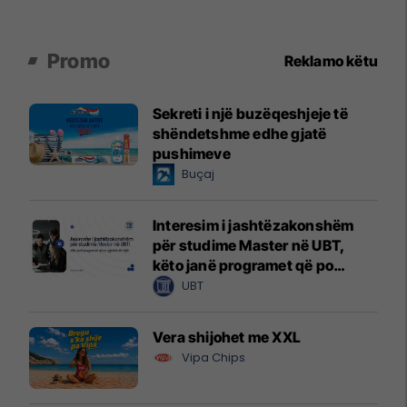
Promo
Reklamo këtu
Sekreti i një buzëqeshjeje të
shëndetshme edhe gjatë
pushimeve
Buçaj
Interesim i jashtëzakonshëm
për studime Master në UBT,
këto janë programet që po
zgjedhin të rinjtë
UBT
Vera shijohet me XXL
Vipa Chips