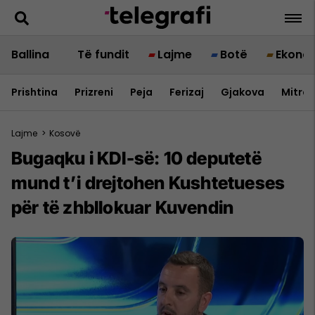
Ballina
Të fundit
Lajme
Botë
Ekono
Prishtina
Prizreni
Peja
Ferizaj
Gjakova
Mitrov
Lajme
>
Kosovë
Bugaqku i KDI-së: 10 deputetë
mund t’i drejtohen Kushtetueses
për të zhbllokuar Kuvendin