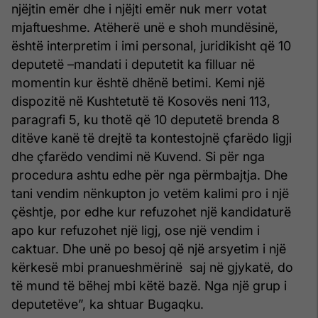
njëjtin emër dhe i njëjti emër nuk merr votat
mjaftueshme. Atëherë unë e shoh mundësinë,
është interpretim i imi personal, juridikisht që 10
deputetë –mandati i deputetit ka filluar në
momentin kur është dhënë betimi. Kemi një
dispozitë në Kushtetutë të Kosovës neni 113,
paragrafi 5, ku thotë që 10 deputetë brenda 8
ditëve kanë të drejtë ta kontestojnë çfarëdo ligji
dhe çfarëdo vendimi në Kuvend. Si për nga
procedura ashtu edhe për nga përmbajtja. Dhe
tani vendim nënkupton jo vetëm kalimi pro i një
çështje, por edhe kur refuzohet një kandidaturë
apo kur refuzohet një ligj, ose një vendim i
caktuar. Dhe unë po besoj që një arsyetim i një
kërkesë mbi pranueshmërinë saj në gjykatë, do
të mund të bëhej mbi këtë bazë. Nga një grup i
deputetëve”, ka shtuar Bugaqku.