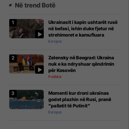
Në trend Botë
Ukrainasit i kapin ushtarët rusë
në befasi, ishin duke fjetur në
strehimoret e kamufluara
Evropa
Zelensky në Beograd: Ukraina
nuk e ka ndryshuar qëndrimin
për Kosovën
Politikë
Momenti kur droni ukrainas
godet plazhin në Rusi, pranë
"pallatit të Putinit"
Evropa