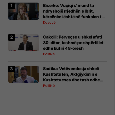
Biserko: Vuçiqi s’mund ta
ndryshojë rrjedhën e Ibrit,
kërcënimi është në funksion të
fushatës së tij
Kosovë
Cakolli: Përveçse u shkel afati
30-ditor, tashmë po shpërfillet
edhe kufiri 48-orësh
Politikë
Sadiku: Vetëvendosja shkeli
Kushtetutën, Aktgjykimin e
Kushtetueses dhe tash edhe
Rregulloren e Kuvendit
Politikë