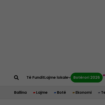
Të Fundit
Lajme lokale
Botërori 2026
Ballina
Lajme
Botë
Ekonomi
T