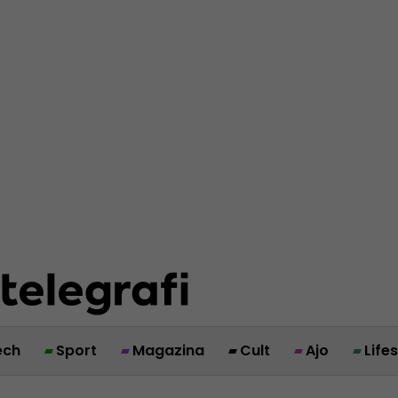
ech
Sport
Magazina
Cult
Ajo
Life