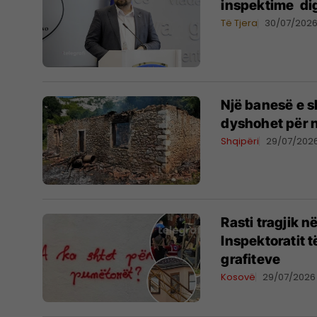
inspektime dig
Të Tjera
30/07/202
Një banesë e s
dyshohet për n
Shqipëri
29/07/202
Rasti tragjik n
Inspektoratit 
grafiteve
Kosovë
29/07/2026