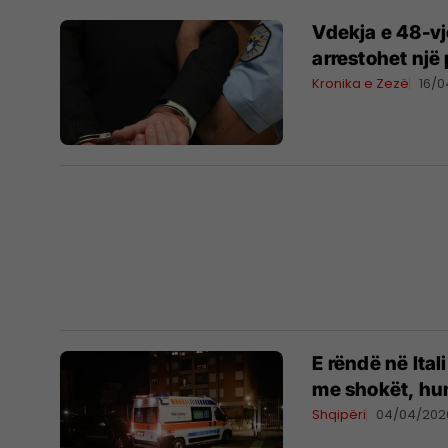
Vdekja e 48-vj
arrestohet një
Kronika e Zezë
16/
E rëndë në Itali
me shokët, hum
Shqipëri
04/04/202