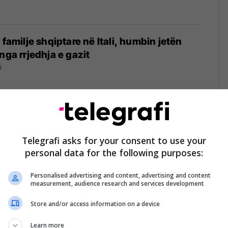
 familje shqiptare në Itali, humbin jetën
nga rrjedhja e gazit
6
me rrymën elektrike teksa vendoste
e, humb jetën 27-vjeçari në Koplik
Telegrafi asks for your consent to use your
personal data for the following purposes:
5
Personalised advertising and content, advertising and content
measurement, audience research and services development
Store and/or access information on a device
rraca e katit të gjashtë, humb jetën 74-
ë
Learn more