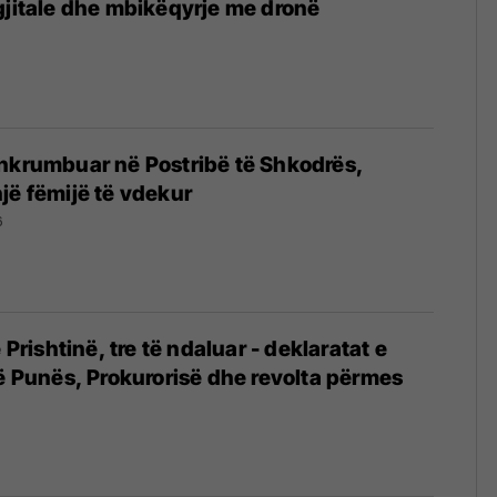
jitale dhe mbikëqyrje me dronë
6
hkrumbuar në Postribë të Shkodrës,
jë fëmijë të vdekur
6
ë Prishtinë, tre të ndaluar - deklaratat e
të Punës, Prokurorisë dhe revolta përmes