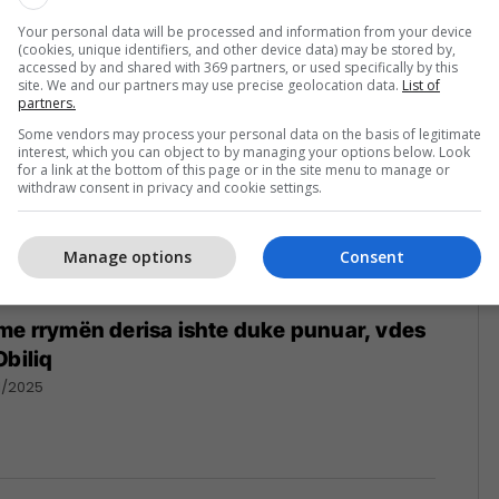
Your personal data will be processed and information from your device
(cookies, unique identifiers, and other device data) may be stored by,
accessed by and shared with 369 partners, or used specifically by this
site. We and our partners may use precise geolocation data.
List of
partners.
Some vendors may process your personal data on the basis of legitimate
interest, which you can object to by managing your options below. Look
for a link at the bottom of this page or in the site menu to manage or
withdraw consent in privacy and cookie settings.
Manage options
Consent
me rrymën derisa ishte duke punuar, vdes
Obiliq
1/2025