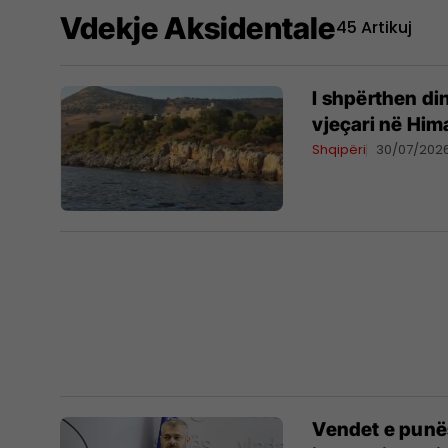
Vdekje Aksidentale
45 Artikuj
I shpërthen di
vjeçari në Him
Shqipëri
30/07/202
Vendet e punës