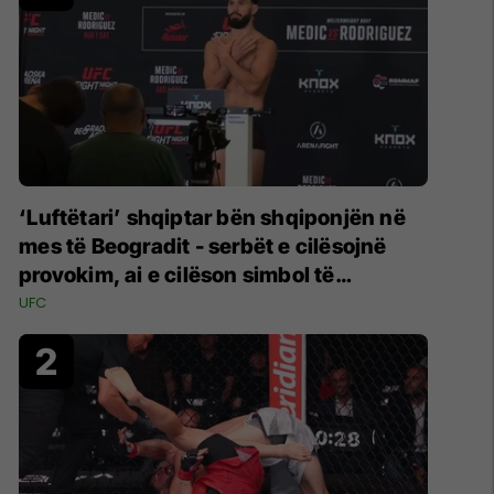
‘Luftëtari’ shqiptar bën shqiponjën në
mes të Beogradit - serbët e cilësojnë
provokim, ai e cilëson simbol të
identitetit
UFC