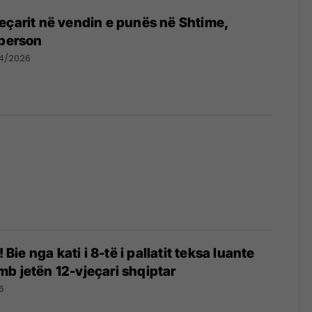
eçarit në vendin e punës në Shtime,
 person
04/2026
! Bie nga kati i 8-të i pallatit teksa luante
b jetën 12-vjeçari shqiptar
6