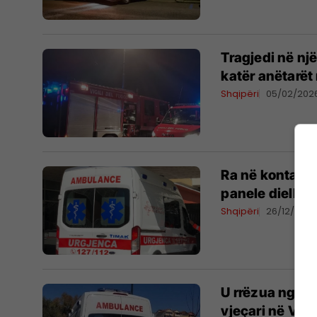
Tragjedi në një
katër anëtarët 
Shqipëri
05/02/202
Ra në kontakt 
panele diellor
Shqipëri
26/12/202
U rrëzua nga ta
vjeçari në Vlor