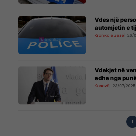
Vdes një perso
automjetin e ti
Kronika e Zezë
26/
Vdekjet në ven
edhe nga punëk
Kosovë
23/07/2025
1