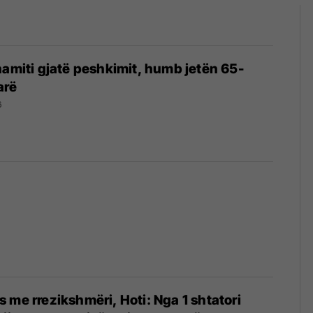
namiti gjatë peshkimit, humb jetën 65-
arë
6
 me rrezikshmëri, Hoti: Nga 1 shtatori