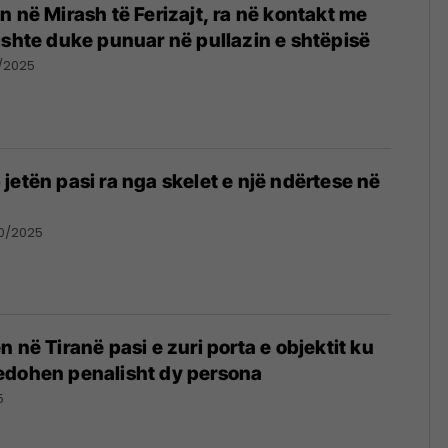
n në Mirash të Ferizajt, ra në kontakt me
ishte duke punuar në pullazin e shtëpisë
1/2025
jetën pasi ra nga skelet e një ndërtese në
10/2025
 në Tiranë pasi e zuri porta e objektit ku
edohen penalisht dy persona
5