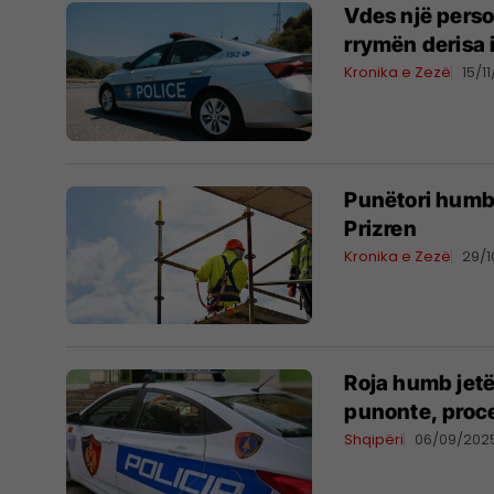
Vdes një perso
rrymën derisa 
Kronika e Zezë
15/1
Punëtori humb 
Prizren
Kronika e Zezë
29/
Roja humb jetën
punonte, proc
Shqipëri
06/09/202