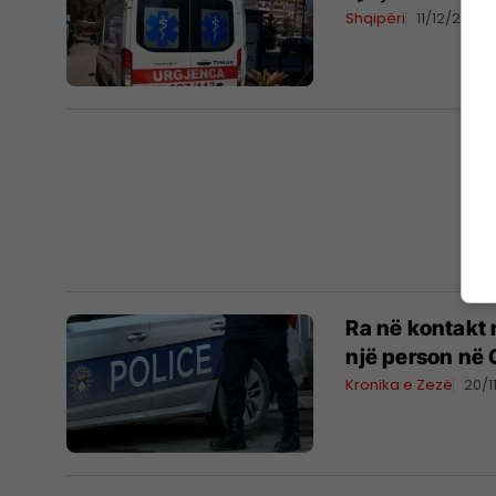
Shqipëri
11/12/2025
Ra në kontakt 
një person në 
Kronika e Zezë
20/1