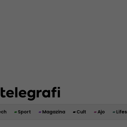
ech
Sport
Magazina
Cult
Ajo
Life