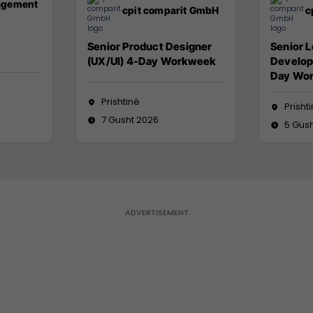
agement
cpit comparit GmbH
c
Senior Product Designer
Senior 
(UX/UI) 4-Day Workweek
Develope
Day Wo
Prishtinë
Prisht
7 Gusht 2026
5 Gus