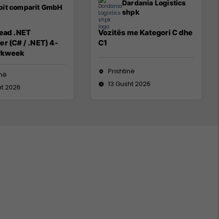
Dardania Logistics
pit comparit GmbH
shpk
Lead .NET
Vozitës me Kategori C dhe
r (C# / .NET) 4-
C1
rkweek
Prishtinë
inë
13 Gusht 2026
ht 2026