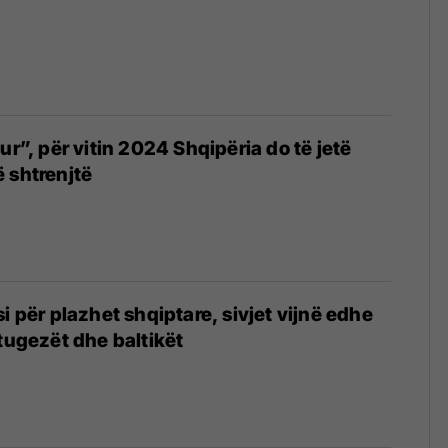
4
ur”, për vitin 2024 Shqipëria do të jetë
 shtrenjtë
i për plazhet shqiptare, sivjet vijnë edhe
rtugezët dhe baltikët