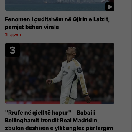
Fenomen i çuditshëm në Gjirin e Lalzit,
pamjet bëhen virale
Shqipëri
"Rrufe në qiell të hapur" – Babai i
Bellinghamit trondit Real Madridin,
zbulon dëshirën e yllit anglez për largim