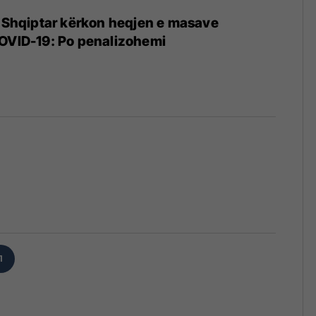
k Shqiptar kërkon heqjen e masave
COVID-19: Po penalizohemi
1
1