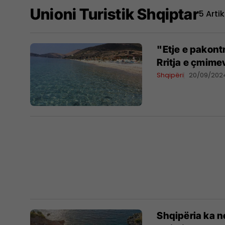
Unioni Turistik Shqiptar
5 Artik
"Etje e pakontr
Rritja e çmimev
Shqipëri
20/09/202
Shqipëria ka n