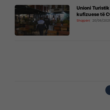
Unioni Turisti
kufizuese të 
Shqipëri
20/06/202