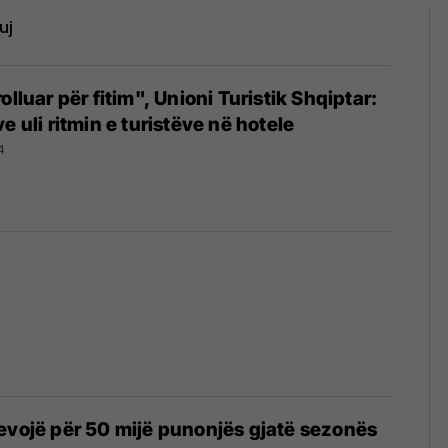
uj
olluar për fitim", Unioni Turistik Shqiptar:
e uli ritmin e turistëve në hotele
4
evojë për 50 mijë punonjës gjatë sezonës