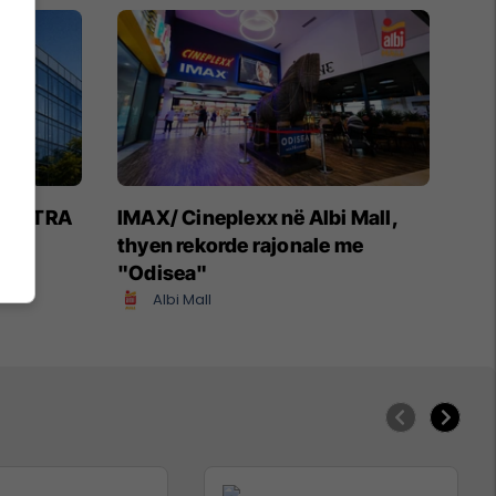
 NOVATRA
IMAX/ Cineplexx në Albi Mall,
thyen rekorde rajonale me
"Odisea"
Albi Mall