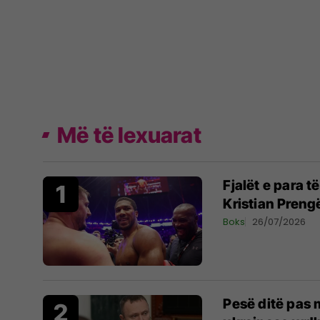
Më të lexuarat
Fjalët e para 
Kristian Preng
Boks
26/07/2026
Pesë ditë pas m