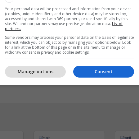
Your personal data will be processed and information from your device
(cookies, unique identifiers, and other device data) may be stored by,
accessed by and shared with 369 partners, or used specifically by this
site. We and our partners may use precise geolocation data.
List of
partners.
Some vendors may process your personal data on the basis of legitimate
interest, which you can object to by managing your options below. Look
for a link at the bottom of this page or in the site menu to manage or
withdraw consent in privacy and cookie settings.
 reklamoni biznesin tuaj
Sigurimi i biznesit me
shtë audienca shqiptare
Vermögensberatung AG
Manage options
Consent
r
NOVATRA