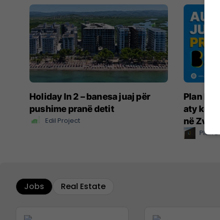
Holiday In 2 – banesa juaj për
Plan B –
pushime pranë detit
aty ku ë
Edil Project
në Zvicë
Plan B
Jobs
Real Estate