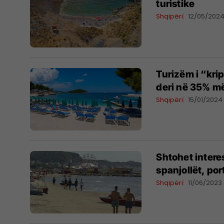
turistike
Shqipëri
12/05/202
Turizëm i “krip
deri në 35% më
Shqipëri
15/01/2024
Shtohet interes
spanjollët, po
Shqipëri
11/06/2023