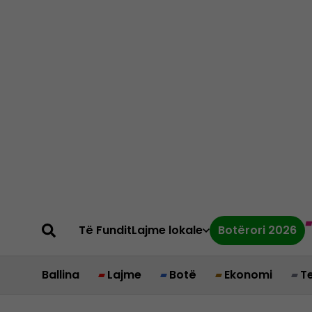
Të Fundit
Lajme lokale
Botërori 2026
Ballina
Lajme
Botë
Ekonomi
T