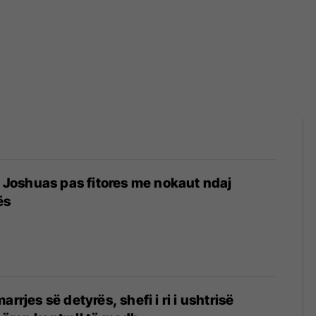
të Joshuas pas fitores me nokaut ndaj
ës
arrjes së detyrës, shefi i ri i ushtrisë