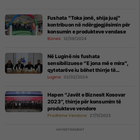
Fushata "Toka jonë, shija juaj"
kontribuon në ndërgjegjësimin për
konsumin e produkteve vendase
Biznes
12/09/2024
Në Luginë nis fushata
sensibilizuese “E jona më e mira”,
qytetarëve iu bëhet thirrje të
konsumojnë produkte vendore
Lugina
02/02/2024
Hapen “Javët e Biznesit Kosovar
2023”, thirrje për konsumim të
produkteve vendore
Prodhime Vendore
27/11/2023