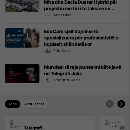
Mita dhe Dacia Duster Hybrid për
projektin më të ri të taksive në
Prishtinë
Auto Mita
EduCare sjell trajnime të
specializuara për profesionistët e
kujdesit shëndetësor
Edu Care
Mundësi të reja punësimi këtë javë
në Telegrafi Jobs
Telegrafi Jobs
Jobs
Real Estate
Telegrafi
22IN