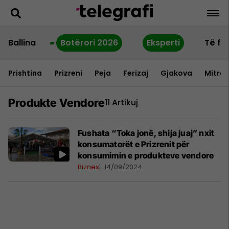
Ballina
Botërori 2026
Eksperti
Të fu
Prishtina
Prizreni
Peja
Ferizaj
Gjakova
Mitrov
Produkte Vendore
11 Artikuj
Fushata “Toka jonë, shija juaj” nxit
konsumatorët e Prizrenit për
konsumimin e produkteve vendore
Biznes
14/09/2024