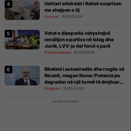
Ushtari arbëresh i Italisë surprizon
me shqipen e tij
Kosovë
18/06/2026
Votat e diasporës ndryshojnë
renditjen e partive në Istog dhe
Junik, LVV-ja del forcë e parë
Parlamentare
15/06/2026
Bllokimi i autostradës dhe rrugës së
Rinasit, reagon Rama: Protesta po
degradon në një turmë të drejtuar
nga mendje të liga
Shqipëri
15/06/2026