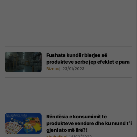
Fushata kundër blerjes së
produkteve serbe jep efektet e para
Biznes
23/01/2023
Rëndësia e konsumimit të
produkteve vendore dhe ku mund t’i
gjeni ato më lirë?!
Marketing
14/02/2022