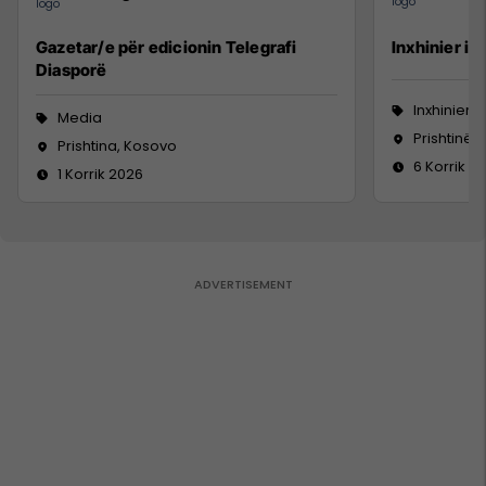
Gazetar/e për edicionin Telegrafi
Inxhinier i 
Diasporë
Inxhinieri
Media
Prishtinë
Prishtina, Kosovo
6 Korrik 2
1 Korrik 2026