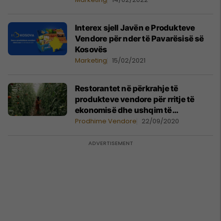
Interex sjell Javën e Produkteve
Vendore për nder të Pavarësisë së
Kosovës
Marketing
15/02/2021
Restorantet në përkrahje të
produkteve vendore për rritje të
ekonomisë dhe ushqim të
shëndetshëm
Prodhime Vendore
22/09/2020