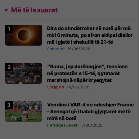
Më të lexuarat
Dita do shndërrohet në natë për më
mbi 6 minuta, po afron eklipsi diellor
më i gjatë i shekullit të 21-të
Shkencë
16/06/2026
“Rama, jep dorëheqjen”, tensione
në protestën e 15-të, qytetarët
marshojnë nëpër kryeqytet
Shqipëri
14/06/2026
Vendimi i VAR-it në ndeshjen Francë
- Senegal që i habiti gjyqtarët më të
mirë në botë
Përfaqësueset
17/06/2026