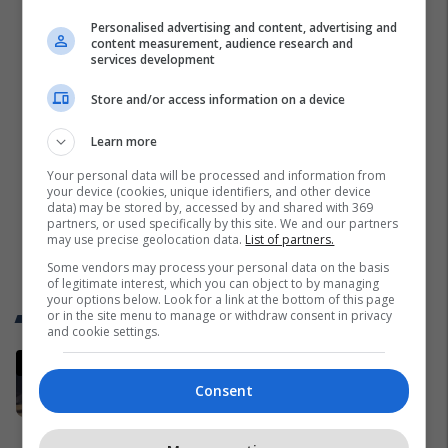
Personalised advertising and content, advertising and
content measurement, audience research and
services development
Store and/or access information on a device
Learn more
Your personal data will be processed and information from
your device (cookies, unique identifiers, and other device
data) may be stored by, accessed by and shared with 369
partners, or used specifically by this site. We and our partners
may use precise geolocation data.
List of partners.
Some vendors may process your personal data on the basis
of legitimate interest, which you can object to by managing
your options below. Look for a link at the bottom of this page
Trend Telegrafi
or in the site menu to manage or withdraw consent in privacy
and cookie settings.
Dalin pamjet, një vajzë me maskë
shkul flamurin e Izraelit te
Consent
ambasada në Tiranë
Shqipëri