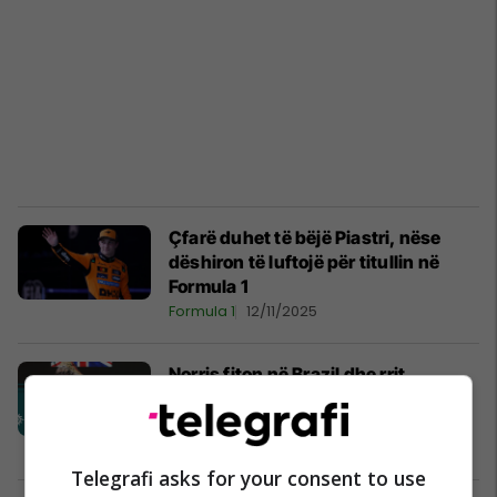
Çfarë duhet të bëjë Piastri, nëse
dëshiron të luftojë për titullin në
Formula 1
Formula 1
12/11/2025
Norris fiton në Brazil dhe rrit
epërsinë e tij në renditjen e
përgjithshme
Formula 1
09/11/2025
Telegrafi asks for your consent to use