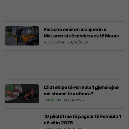
Porsche emëron dizajnerin e
McLaren si zëvendësues të Mauer
Auto Lajme
28/01/2026
Cilat ekipe të Formula 1 gjenerojnë
më shumë të ardhura?
Formula 1
14/01/2026
10 pilotët më të paguar të Formula 1
në vitin 2025