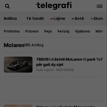
Ballina
Të fundit
Lajme
Botë
Ekono
Prishtina
Prizreni
Peja
Ferizaj
Gjakova
Mitrov
Mclaren
186 Artikuj
788HS i ri është McLaren-i i parë 'i ri'
për gati dy vjet
Auto Lajme
09/07/2026