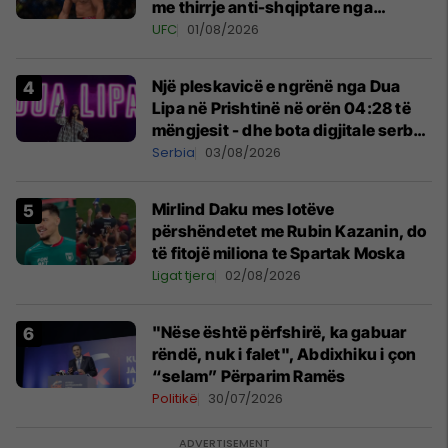
me thirrje anti-shqiptare nga
tribunat
UFC
01/08/2026
Një pleskavicë e ngrënë nga Dua
Lipa në Prishtinë në orën 04:28 të
mëngjesit - dhe bota digjitale serbe
shpall gjendjen e luftës
Serbia
03/08/2026
Mirlind Daku mes lotëve
përshëndetet me Rubin Kazanin, do
të fitojë miliona te Spartak Moska
Ligat tjera
02/08/2026
"Nëse është përfshirë, ka gabuar
rëndë, nuk i falet", Abdixhiku i çon
“selam” Përparim Ramës
Politikë
30/07/2026