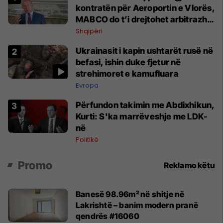
kontratën për Aeroportin e Vlorës,
MABCO do t’i drejtohet arbitrazhit
ndërkombëtar
Shqipëri
Ukrainasit i kapin ushtarët rusë në
befasi, ishin duke fjetur në
strehimoret e kamufluara
Evropa
Përfundon takimin me Abdixhikun,
Kurti: S'ka marrëveshje me LDK-
në
Politikë
Promo
Reklamo këtu
Banesë 98.96m² në shitje në
Lakrishtë – banim modern pranë
qendrës #16060