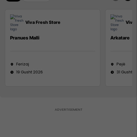
Viva Fresh Store
Viva 
Pranues Malli
Arkatare
Ferizaj
Pejë
19 Gusht 2026
31 Gusht 2