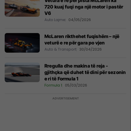
Vetura e re për pista McLaren ka
720 kuaj fuqi nga një motor i pastër
V6
Auto Lajme
04/05/2026
McLaren rikthehet fuqishëm – një
veturë e re për gara po vjen
Auto & Transport
30/04/2026
Rregulla dhe makina të reja -
gjithçka që duhet të dini për sezonin
e ri të Formula 1
Formula 1
05/03/2026