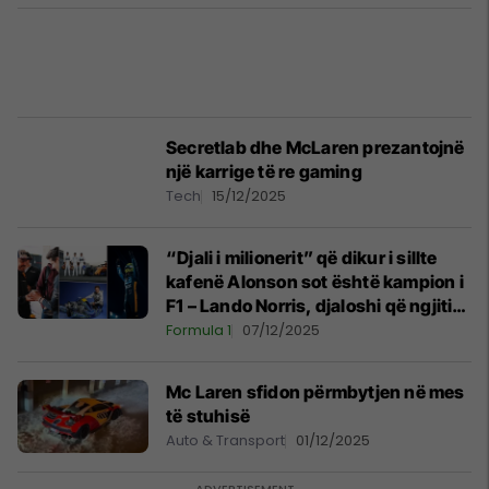
Secretlab dhe McLaren prezantojnë
një karrige të re gaming
Tech
15/12/2025
“Djali i milionerit” që dikur i sillte
kafenë Alonson sot është kampion i
F1 – Lando Norris, djaloshi që ngjiti
çdo shkallë për të prekur lavdinë
Formula 1
07/12/2025
Mc Laren sfidon përmbytjen në mes
të stuhisë
Auto & Transport
01/12/2025