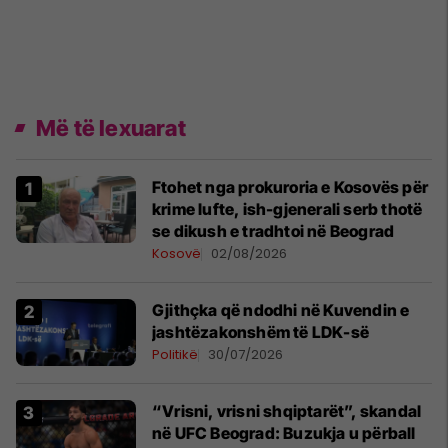
Më të lexuarat
Ftohet nga prokuroria e Kosovës për
krime lufte, ish-gjenerali serb thotë
se dikush e tradhtoi në Beograd
Kosovë
02/08/2026
Gjithçka që ndodhi në Kuvendin e
jashtëzakonshëm të LDK-së
Politikë
30/07/2026
“Vrisni, vrisni shqiptarët”, skandal
në UFC Beograd: Buzukja u përball