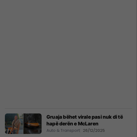
Gruaja bëhet virale pasi nuk di të
hapë derën e McLaren
Auto & Transport
26/12/2025