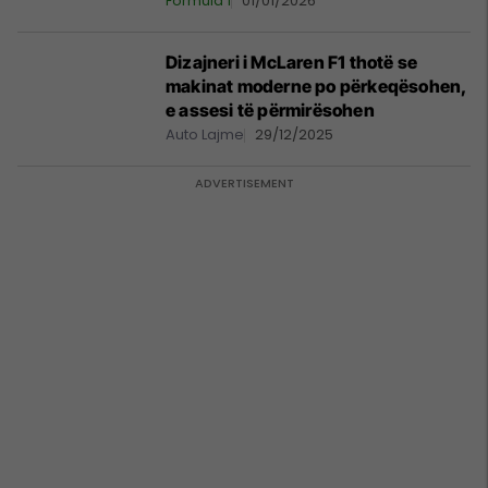
Formula 1
01/01/2026
Dizajneri i McLaren F1 thotë se
makinat moderne po përkeqësohen,
e assesi të përmirësohen
Auto Lajme
29/12/2025