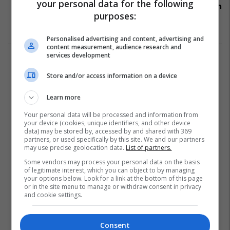
your personal data for the following
Russell feston në Singapor, McLaren
purposes:
siguron titullin e konstruktorëve
Formula 1
05/10/2025
Personalised advertising and content, advertising and
content measurement, audience research and
services development
1
Store and/or access information on a device
Learn more
Your personal data will be processed and information from
your device (cookies, unique identifiers, and other device
data) may be stored by, accessed by and shared with 369
partners, or used specifically by this site. We and our partners
may use precise geolocation data.
List of partners.
Some vendors may process your personal data on the basis
of legitimate interest, which you can object to by managing
your options below. Look for a link at the bottom of this page
or in the site menu to manage or withdraw consent in privacy
and cookie settings.
Consent