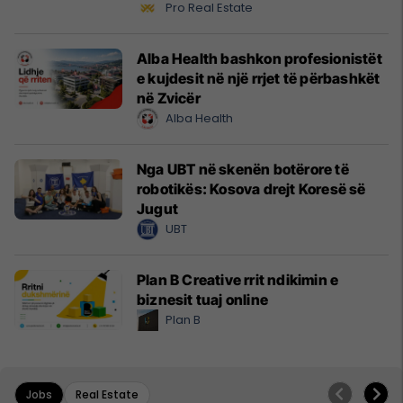
Pro Real Estate
Alba Health bashkon profesionistët
e kujdesit në një rrjet të përbashkët
në Zvicër
Alba Health
Nga UBT në skenën botërore të
robotikës: Kosova drejt Koresë së
Jugut
UBT
Plan B Creative rrit ndikimin e
biznesit tuaj online
Plan B
Jobs
Real Estate