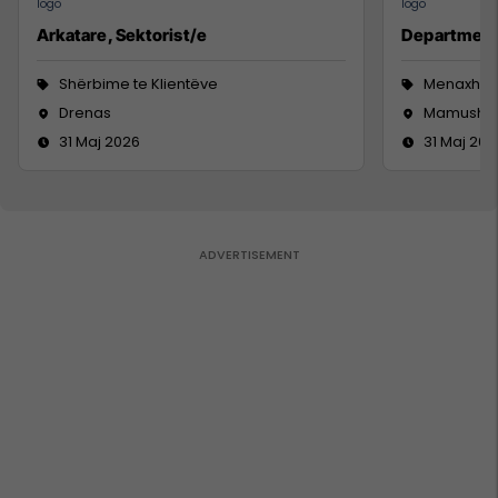
Arkatare, Sektorist/e
Department
Shërbime te Klientëve
Menaxhm
Drenas
Mamushë
31 Maj 2026
31 Maj 202