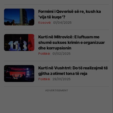
Formimi i Qeverisë së re, kush ka
'vija të kuqe'?
Kosovë
01/04/2025
Kurti në Mitrovicë: E luftuam me
shumë sukses krimin e organizuar
dhe korrupsionin
Politikë
01/02/2025
Kurti në Vushtrri: Do të realizojmë të
gjitha zotimet tona të reja
Politikë
29/01/2025