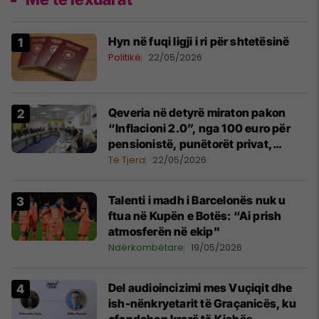
Hyn në fuqi ligji i ri për shtetësinë
Politikë
22/05/2026
Qeveria në detyrë miraton pakon
“Inflacioni 2.0”, nga 100 euro për
pensionistë, punëtorët privat,
fëmijë dhe studentë
Të Tjera
22/05/2026
Talenti i madh i Barcelonës nuk u
ftua në Kupën e Botës: “Ai prish
atmosferën në ekip"
Ndërkombëtare
19/05/2026
Del audioincizimi mes Vuçiqit dhe
ish-nënkryetarit të Graçanicës, ku