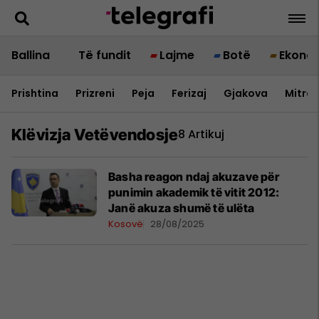
Ballina
Të fundit
Lajme
Botë
Ekono
Prishtina
Prizreni
Peja
Ferizaj
Gjakova
Mitrov
Klëvizja Vetëvendosje
8 Artikuj
Basha reagon ndaj akuzave për
punimin akademik të vitit 2012:
Janë akuza shumë të ulëta
Kosovë
28/08/2025