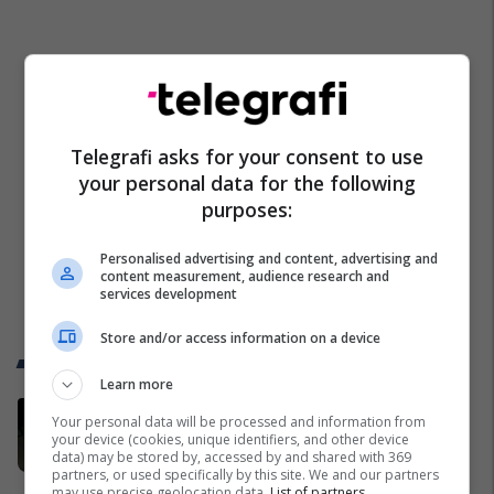
Telegrafi asks for your consent to use
your personal data for the following
purposes:
Personalised advertising and content, advertising and
content measurement, audience research and
services development
Store and/or access information on a device
Trend Telegrafi
Learn more
Autoritetet amerikane kapin tre
Your personal data will be processed and information from
shqiptarë - tentuan të ‘blinin’
your device (cookies, unique identifiers, and other device
data) may be stored by, accessed by and shared with 369
trupën gjykuese për të shpëtuar
partners, or used specifically by this site. We and our partners
ish-boksierin malazez
Shqipëri
may use precise geolocation data.
List of partners.