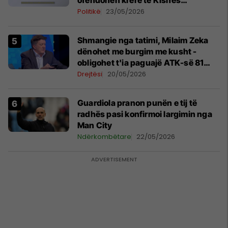
ofendohen krerë të Kishës
Ortodokse Serbe
Politikë
23/05/2026
Shmangie nga tatimi, Milaim Zeka
dënohet me burgim me kusht -
obligohet t'ia paguajë ATK-së 81
mijë euro
Drejtësi
20/05/2026
Guardiola pranon punën e tij të
radhës pasi konfirmoi largimin nga
Man City
Ndërkombëtare
22/05/2026