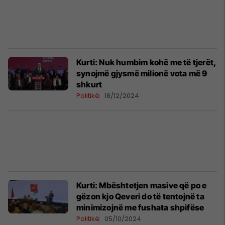
Kurti: Nuk humbim kohë me të tjerët,
synojmë gjysmë milionë vota më 9
shkurt
Politikë
18/12/2024
Kurti: Mbështetjen masive që po e
gëzon kjo Qeveri do të tentojnë ta
minimizojnë me fushata shpifëse
Politikë
05/10/2024