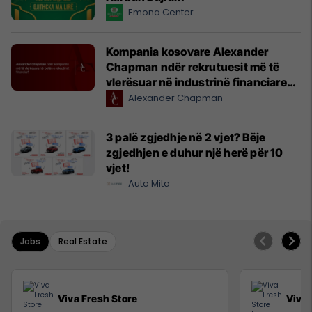
Emona Center
Kompania kosovare Alexander
Chapman ndër rekrutuesit më të
vlerësuar në industrinë financiare
globale
Alexander Chapman
3 palë zgjedhje në 2 vjet? Bëje
zgjedhjen e duhur një herë për 10
vjet!
Auto Mita
Jobs
Real Estate
Viva Fresh Store
Viva 