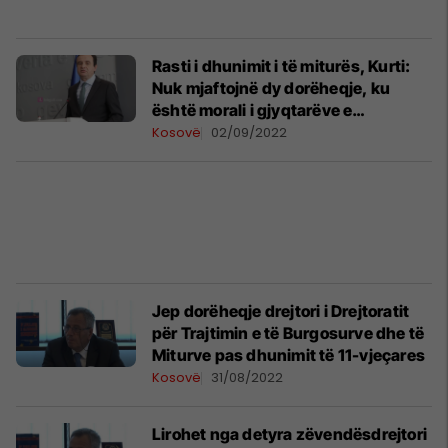
Rasti i dhunimit i të miturës, Kurti:
Nuk mjaftojnë dy dorëheqje, ku
është morali i gjyqtarëve e
prokurorëve?
Kosovë
02/09/2022
Jep dorëheqje drejtori i Drejtoratit
për Trajtimin e të Burgosurve dhe të
Miturve pas dhunimit të 11-vjeçares
Kosovë
31/08/2022
Lirohet nga detyra zëvendësdrejtori