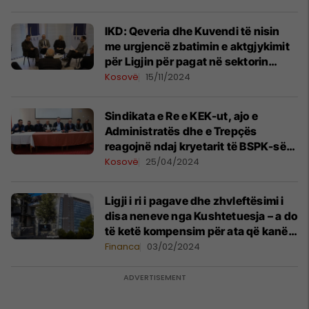
IKD: Qeveria dhe Kuvendi të nisin
me urgjencë zbatimin e aktgjykimit
për Ligjin për pagat në sektorin
publik
Kosovë
15/11/2024
Sindikata e Re e KEK-ut, ajo e
Administratës dhe e Trepçës
reagojnë ndaj kryetarit të BSPK-së
për disa vendime
Kosovë
25/04/2024
Ligji i ri i pagave dhe zhvleftësimi i
disa neneve nga Kushtetuesja – a do
të ketë kompensim për ata që kanë
pasur ulje të pagës?
Financa
03/02/2024