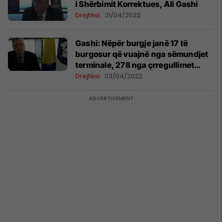
i Shërbimit Korrektues, Ali Gashi
Drejtësi
21/04/2022
Gashi: Nëpër burgje janë 17 të
burgosur që vuajnë nga sëmundjet
terminale, 278 nga çrregullimet
mendore
Drejtësi
03/04/2022