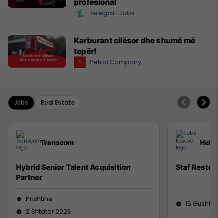
profesional
Telegrafi Jobs
Karburant cilësor dhe shumë më
tepër!
Petrol Company
Jobs
Real Estate
Transcom
Hebs
Hybrid Senior Talent Acquisition
Staf Restor
Partner
Prishtinë
15 Gusht 2
2 Shtator 2026