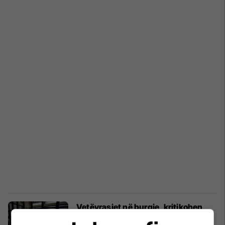
Vetëvrasjet në burgje, kritikohen
institucionet për izolimin e