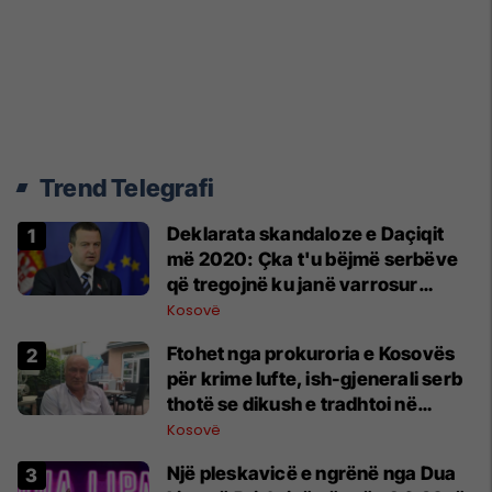
Trend Telegrafi
​Deklarata skandaloze e Daçiqit
më 2020: Çka t'u bëjmë serbëve
që tregojnë ku janë varrosur
shqiptarët në Serbi
Kosovë
Ftohet nga prokuroria e Kosovës
për krime lufte, ish-gjenerali serb
thotë se dikush e tradhtoi në
Beograd
Kosovë
Një pleskavicë e ngrënë nga Dua