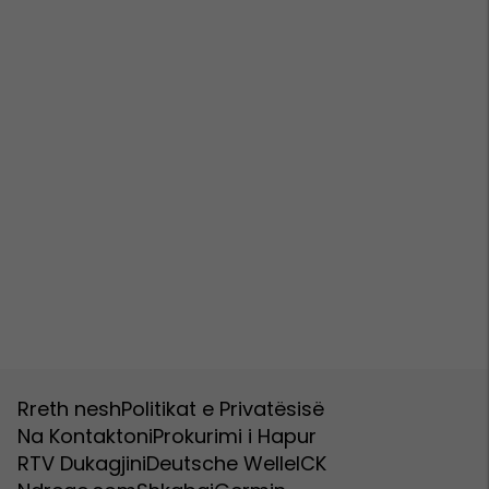
Rreth nesh
Politikat e Privatësisë
Na Kontaktoni
Prokurimi i Hapur
RTV Dukagjini
Deutsche Welle
ICK