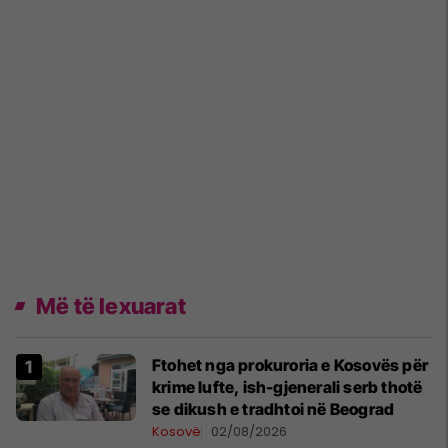
Më të lexuarat
Ftohet nga prokuroria e Kosovës për
krime lufte, ish-gjenerali serb thotë
se dikush e tradhtoi në Beograd
Kosovë
02/08/2026