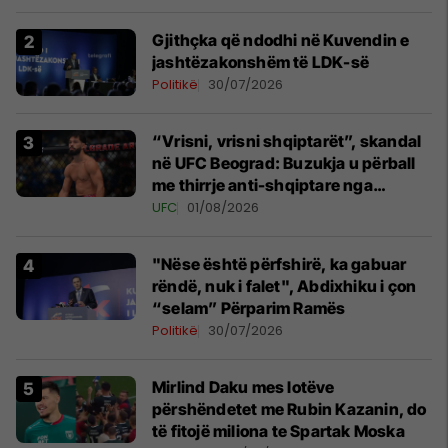
Gjithçka që ndodhi në Kuvendin e
jashtëzakonshëm të LDK-së
Politikë
30/07/2026
“Vrisni, vrisni shqiptarët”, skandal
në UFC Beograd: Buzukja u përball
me thirrje anti-shqiptare nga
tribunat
UFC
01/08/2026
"Nëse është përfshirë, ka gabuar
rëndë, nuk i falet", Abdixhiku i çon
“selam” Përparim Ramës
Politikë
30/07/2026
Mirlind Daku mes lotëve
përshëndetet me Rubin Kazanin, do
të fitojë miliona te Spartak Moska