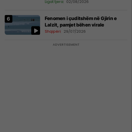
Ligat tjera
02/08/2026
Fenomen i çuditshëm në Gjirin e
Lalzit, pamjet bëhen virale
Shqipëri
29/07/2026