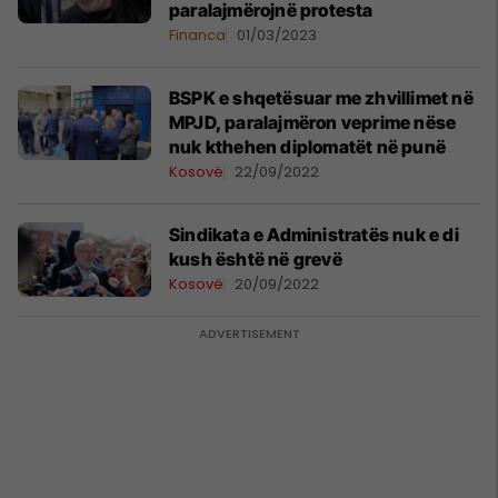
paralajmërojnë protesta
Financa
01/03/2023
BSPK e shqetësuar me zhvillimet në
MPJD, paralajmëron veprime nëse
nuk kthehen diplomatët në punë
Kosovë
22/09/2022
Sindikata e Administratës nuk e di
kush është në grevë
Kosovë
20/09/2022