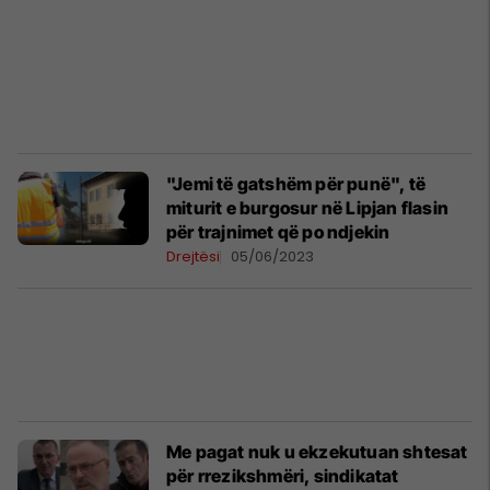
"Jemi të gatshëm për punë", të
miturit e burgosur në Lipjan flasin
për trajnimet që po ndjekin
Drejtësi
05/06/2023
Me pagat nuk u ekzekutuan shtesat
për rrezikshmëri, sindikatat