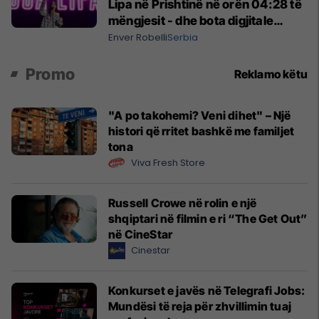
Lipa në Prishtinë në orën 04:28 të
mëngjesit - dhe bota digjitale
serbe shpall gjendjen e luftës
Enver Robelli
Serbia
Promo
Reklamo këtu
"A po takohemi? Veni dihet" – Një
histori që rritet bashkë me familjet
tona
Viva Fresh Store
Russell Crowe në rolin e një
shqiptari në filmin e ri “The Get Out”
në CineStar
Cinestar
Konkurset e javës në Telegrafi Jobs:
Mundësi të reja për zhvillimin tuaj