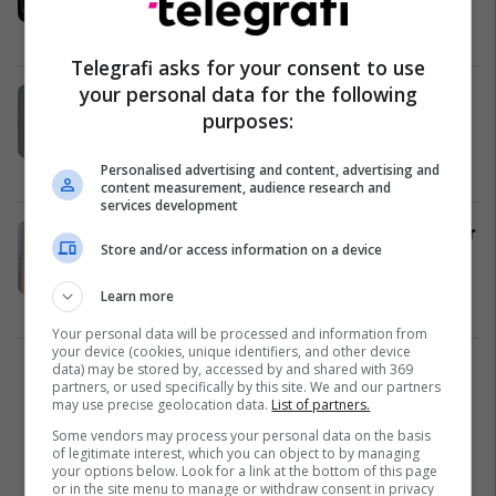
personave me probleme mendore
Drejtësi
07/12/2021
Telegrafi asks for your consent to use
your personal data for the following
Haxhiu: Ka përfunduar koha e
purposes:
ndikimeve politike e klanore në
Shërbimin Korrektues
Drejtësi
06/12/2021
Personalised advertising and content, advertising and
content measurement, audience research and
services development
SHBA-ja konfirmon mbështetjen për
Store and/or access information on a device
zhvillim të Njësisë së Inteligjencës
në burgjet e Kosovës
Learn more
Drejtësi
28/10/2021
Your personal data will be processed and information from
your device (cookies, unique identifiers, and other device
data) may be stored by, accessed by and shared with 369
1
partners, or used specifically by this site. We and our partners
may use precise geolocation data.
List of partners.
Some vendors may process your personal data on the basis
of legitimate interest, which you can object to by managing
your options below. Look for a link at the bottom of this page
or in the site menu to manage or withdraw consent in privacy