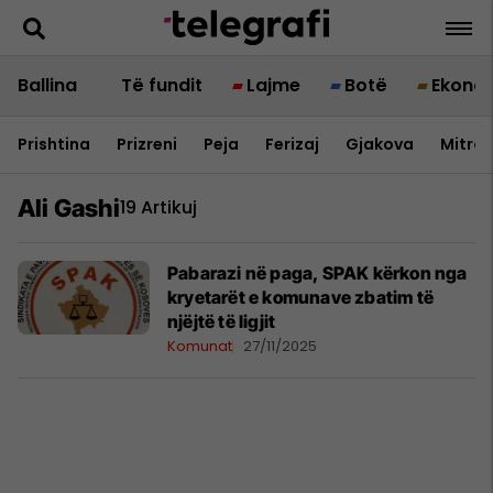
Ballina
Të fundit
Lajme
Botë
Ekono
Prishtina
Prizreni
Peja
Ferizaj
Gjakova
Mitrov
Ali Gashi
19 Artikuj
Pabarazi në paga, SPAK kërkon nga
kryetarët e komunave zbatim të
njëjtë të ligjit
Komunat
27/11/2025