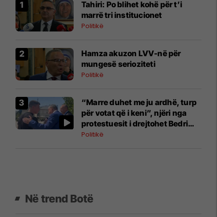
Tahiri: Po blihet kohë për t’i
marrë tri institucionet
Politikë
Hamza akuzon LVV-në për
mungesë serioziteti
Politikë
“Marre duhet me ju ardhë, turp
për votat që i keni”, njëri nga
protestuesit i drejtohet Bedri
Hamzës
Politikë
Në trend Botë