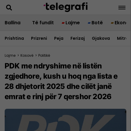
Ballina
Të fundit
Lajme
Botë
Ekono
Prishtina
Prizreni
Peja
Ferizaj
Gjakova
Mitrov
Lajme
>
Kosovë
>
Politikë
PDK me ndryshime në listën
zgjedhore, kush u hoq nga lista e
28 dhjetorit 2025 dhe cilët janë
emrat e rinj për 7 qershor 2026