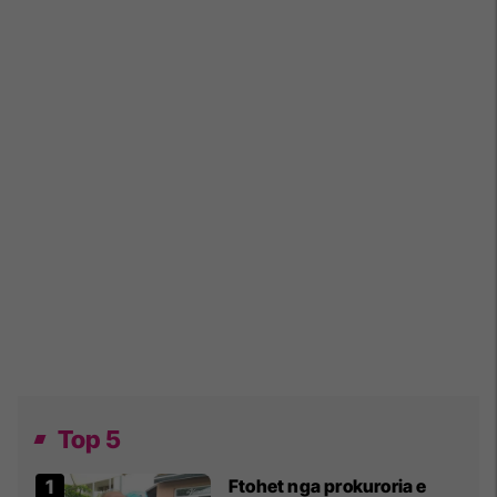
Top 5
Ftohet nga prokuroria e