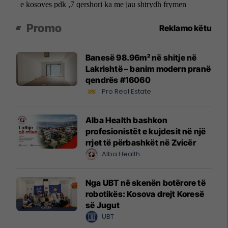
Promo
Reklamo këtu
Banesë 98.96m² në shitje në
Lakrishtë – banim modern pranë
qendrës #16060
Pro Real Estate
Alba Health bashkon
profesionistët e kujdesit në një
rrjet të përbashkët në Zvicër
Alba Health
Nga UBT në skenën botërore të
robotikës: Kosova drejt Koresë
së Jugut
UBT