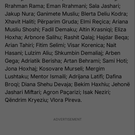
Rrahman Rama; Eman Rrahmani; Sala Jashari;
Jakup Nura; Ganimete Musliu; Blerta Deliu Kodra;
Xhavit Haliti; Përparim Gruda; Elmi Reçica; Ariana
Musliu Shoshi; Fadil Demaku; Altin Krasniqi; Eliza
Hoxha; Arbnore Salihu; Rashit Qalaj; Hajdar Beqa;
Arian Tahiri; Fitim Selimi; Visar Korenica; Nait
Hasani; Lulzim Aliu; Shkumbin Demaliaj; Arben
Gega; Adriatik Berisha; Artan Behrami; Sami Hoti;
Jona Hoxhaj; Kosovare Murseli; Mergim
Lushtaku; Mentor Ismaili; Adrijana Latifi; Dafina
Broqi; Diana Shehu Devaja; Bekim Haxhiu; Jehonë
Jashari Miftari; Agron Paçarizi; Isak Neziri;
Qëndrim Kryeziu; Vlora Pireva.