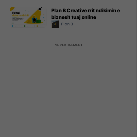
Plan B Creative rrit ndikimin e
biznesit tuaj online
Plan B