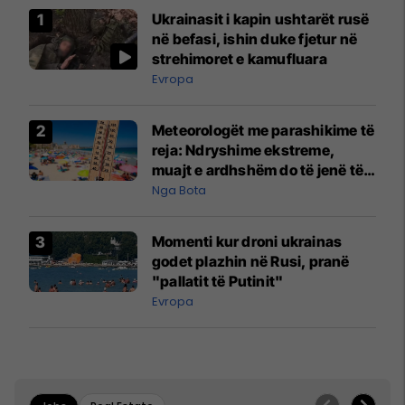
Ukrainasit i kapin ushtarët rusë
në befasi, ishin duke fjetur në
strehimoret e kamufluara
Evropa
Meteorologët me parashikime të
reja: Ndryshime ekstreme,
muajt e ardhshëm do të jenë të
pazakontë
Nga Bota
Momenti kur droni ukrainas
godet plazhin në Rusi, pranë
"pallatit të Putinit"
Evropa