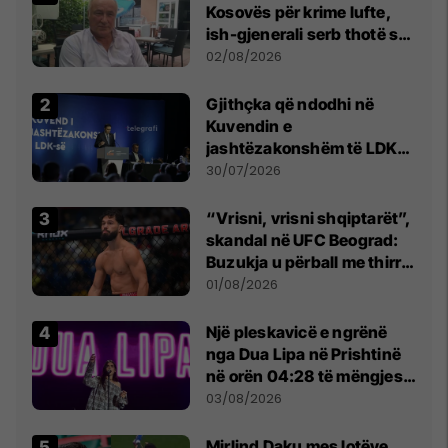
Kosovës për krime lufte,
ish-gjenerali serb thotë se
dikush e tradhtoi në
02/08/2026
Beograd
Gjithçka që ndodhi në
Kuvendin e
jashtëzakonshëm të LDK-
së
30/07/2026
“Vrisni, vrisni shqiptarët”,
skandal në UFC Beograd:
Buzukja u përball me thirrje
anti-shqiptare nga
01/08/2026
tribunat
Një pleskavicë e ngrënë
nga Dua Lipa në Prishtinë
në orën 04:28 të mëngjesit
- dhe bota digjitale serbe
03/08/2026
shpall gjendjen e luftës
Mirlind Daku mes lotëve