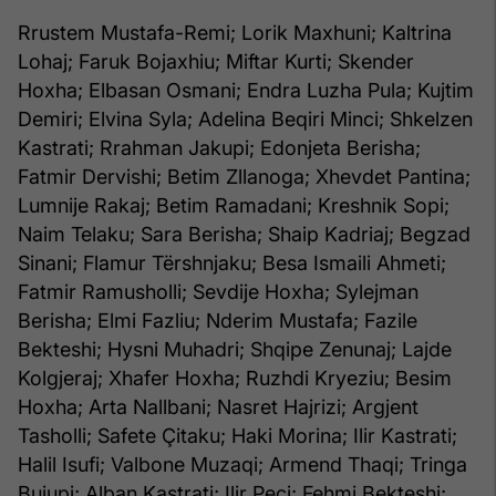
Rrustem Mustafa-Remi; Lorik Maxhuni; Kaltrina
Lohaj; Faruk Bojaxhiu; Miftar Kurti; Skender
Hoxha; Elbasan Osmani; Endra Luzha Pula; Kujtim
Demiri; Elvina Syla; Adelina Beqiri Minci; Shkelzen
Kastrati; Rrahman Jakupi; Edonjeta Berisha;
Fatmir Dervishi; Betim Zllanoga; Xhevdet Pantina;
Lumnije Rakaj; Betim Ramadani; Kreshnik Sopi;
Naim Telaku; Sara Berisha; Shaip Kadriaj; Begzad
Sinani; Flamur Tërshnjaku; Besa Ismaili Ahmeti;
Fatmir Ramusholli; Sevdije Hoxha; Sylejman
Berisha; Elmi Fazliu; Nderim Mustafa; Fazile
Bekteshi; Hysni Muhadri; Shqipe Zenunaj; Lajde
Kolgjeraj; Xhafer Hoxha; Ruzhdi Kryeziu; Besim
Hoxha; Arta Nallbani; Nasret Hajrizi; Argjent
Tasholli; Safete Çitaku; Haki Morina; Ilir Kastrati;
Halil Isufi; Valbone Muzaqi; Armend Thaqi; Tringa
Bujupi; Alban Kastrati; Ilir Peci; Fehmi Bekteshi;