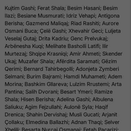
Kujtim Gashi; Ferat Shala; Besim Hasani; Besim
Ilazi; Besiane Musmurati; Idriz Vehapi; Antigona
Berisha; Gazmend Maliqaj; Riad Rashiti; Aurore
Osmani Buca; Çelë Gashi; Xhevahir Geci; Luljeta
Veselaj Gutaj; Drita Kadriu; Genc Prelvukaj;
Arbënesha Kuqi; Melihate Basholli Latifi; Ilir
Murtezaj; Shqipe Krasniqi; Amir Ahmeti; Skender
Ukaj; Muzafer Shala; Afërdita Saramati; Gëzim
Qerimi; Bernard Tahirbegolli; Adonjeta Zymberi
Selmani; Burim Bajrami; Hamdi Muhameti; Adem
Morina; Bashkim Gllareva; Lulzim Rrustemi; Arta
Pantina; Salih Dvorani; Besart Ymeri; Ramize
Shala; Hisen Berisha; Adelina Gashi; Albulena
Saliuku; Agim Fejzullahi; Aulonë Syla; Haqif
Drenica; Shahin Dervishaj; Musli Gucati; Arjanit
Çollaku; Elmedina Ballazhi; Adnan Thaqi; Selver
Xhelili; Besarta Nurçaj Osmanaj; Fetah Paçarizi;