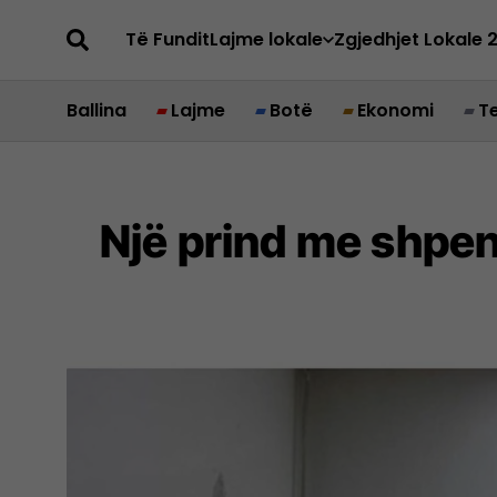
Të Fundit
Lajme lokale
Zgjedhjet Lokale 
Ballina
Lajme
Botë
Ekonomi
T
Një prind me shpen