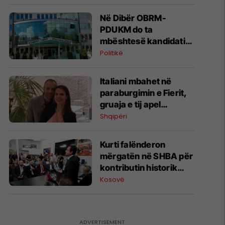
Këshillit të Evropës
Në Dibër OBRM-
PDUKM do ta
mbështesë kandidatin
e VLEN-it, LSDM ua lë
Politikë
qytetarëve të votojnë
sipas bindjeve të veta
Italiani mbahet në
paraburgimin e Fierit,
gruaja e tij apel
Melonit: Të
Shqipëri
transferohet në Itali
Kurti falënderon
mërgatën në SHBA për
kontributin historik
ndaj Kosovës
Kosovë