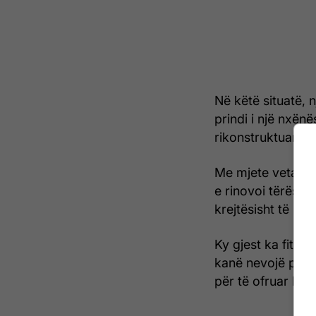
Në këtë situatë, n
prindi i një nxënë
rikonstruktuar nj
Me mjete vetanake
e rinovoi tërësis
krejtësisht të re.
Ky gjest ka fituar
kanë nevojë për 
për të ofruar kush