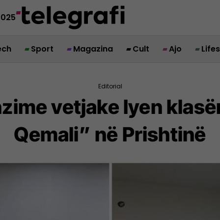
2025
ech
Sport
Magazina
Cult
Ajo
Life
Editorial
zime vetjake lyen klasën
Qemali” në Prishtinë