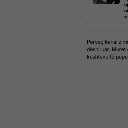
n
n
e
Përveç kanalizimi
dëshiruar. Muret
kushteve të pap