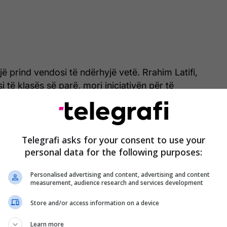
jë prind vendosi të ndërhyjë vetë. Rrahim Latifi,
si të klasës së parë, mori iniciativën për të
ë nga klasat.
 dhe me angazhimin e tij si mjeshtër, ai e lyeu dhe
ht klasën e mësimit, duke i dhënë një pamje
Telegrafi asks for your consent to use your
personal data for the following purposes:
Personalised advertising and content, advertising and content
 vlerësimin e prindërve të cilët theksojnë se shkollat
measurement, audience research and services development
kujdes institucional dhe mbështetje më të madhe
te dinjitoze për fëmijët./Telegrafi/
Store and/or access information on a device
Learn more