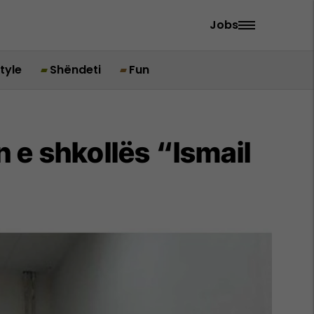
Jobs
style
Shëndeti
Fun
 e shkollës “Ismail