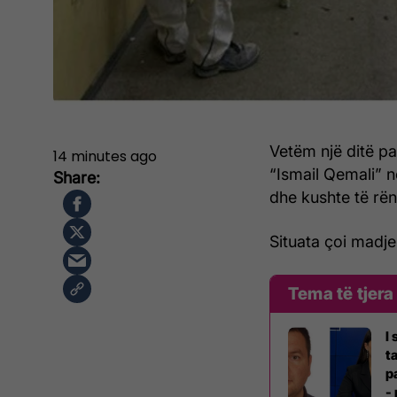
Vetëm një ditë pas
14 minutes ago
“Ismail Qemali” n
dhe kushte të rën
Situata çoi madje
Tema të tjera
I
t
p
-