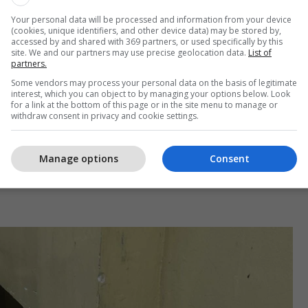
Your personal data will be processed and information from your device
(cookies, unique identifiers, and other device data) may be stored by,
accessed by and shared with 369 partners, or used specifically by this
site. We and our partners may use precise geolocation data.
List of
partners.
Some vendors may process your personal data on the basis of legitimate
interest, which you can object to by managing your options below. Look
for a link at the bottom of this page or in the site menu to manage or
withdraw consent in privacy and cookie settings.
Manage options
Consent