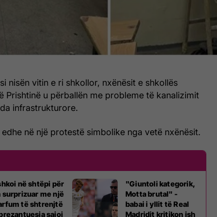
i nisën vitin e ri shkollor, nxënësit e shkollës
ë Prishtinë u përballën me probleme të kanalizimit
da infrastrukturore.
 edhe në një protestë simbolike nga vetë nxënësit.
 shkoi në shtëpi për
"Giuntoli kategorik,
a surprizuar me një
Motta brutal" -
arfum të shtrenjtë
babai i yllit të Real
 prezantuesja sajoi
Madridit kritikon ish