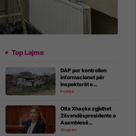
Top Lajme
DAP por kontrollon
informacionet për
inspektorët e
korruptuar në rastin e
Politikë
Koçanit
Olta Xhaçka zgjidhet
Zëvendëspresidente e
Asamblesë
Parlamentare të
Shqipëri