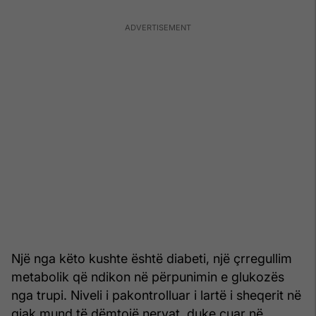
Një nga këto kushte është diabeti, një çrregullim
metabolik që ndikon në përpunimin e glukozës
nga trupi. Niveli i pakontrolluar i lartë i sheqerit në
gjak mund të dëmtojë nervat, duke çuar në