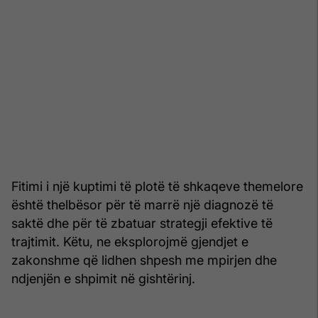
Fitimi i një kuptimi të plotë të shkaqeve themelore
është thelbësor për të marrë një diagnozë të
saktë dhe për të zbatuar strategji efektive të
trajtimit. Këtu, ne eksplorojmë gjendjet e
zakonshme që lidhen shpesh me mpirjen dhe
ndjenjën e shpimit në gishtërinj.