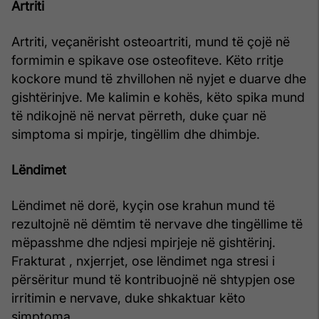
Artriti
Artriti, veçanërisht osteoartriti, mund të çojë në
formimin e spikave ose osteofiteve. Këto rritje
kockore mund të zhvillohen në nyjet e duarve dhe
gishtërinjve. Me kalimin e kohës, këto spika mund
të ndikojnë në nervat përreth, duke çuar në
simptoma si mpirje, tingëllim dhe dhimbje.
Lëndimet
Lëndimet në dorë, kyçin ose krahun mund të
rezultojnë në dëmtim të nervave dhe tingëllime të
mëpasshme dhe ndjesi mpirjeje në gishtërinj.
Frakturat , nxjerrjet, ose lëndimet nga stresi i
përsëritur mund të kontribuojnë në shtypjen ose
irritimin e nervave, duke shkaktuar këto
simptoma.