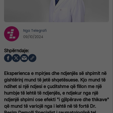
Nga
Telegrafi
09/10/2024
Eksperienca e mpirjes dhe ndjenjës së shpimit në
gishtërinj mund të jetë shqetësuese. Kjo mund të
ndihet si një ndjesi e çuditshme që fillon me një
humbje të lehtë të ndjenjës, e ndjekur nga një
ndjenjë shpimi ose efekti "i gjilpërave dhe thikave"
që mund të variojë nga i lehtë në të fortë
Dr.
Besim Demolli
Specialist i reumatologjisë
tel.