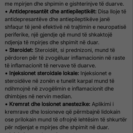
me mpirjen dhe shpimin e gishterinjve të duarve.
• Antidepresantët dhe antiepileptikët:
Disa lloje të
antidepresantëve dhe antiepileptikëve janë
shfaqur të jenë efektivë në trajtimin e neuropatisë
periferike, një gjendje që mund të shkaktojë
ndjenja të mpirjes dhe shpimit në duar.
• Steroidet:
Steroidët, si prednizoni, mund të
përdoren për të zvogëluar inflamacionin në raste
të inflamacionit të nervave të duarve.
• Injeksionet steroidale lokale:
Injeksionet e
steroidëve në zonën e tunelit karpal mund të
ndihmojnë në zvogëlimin e inflamacionit dhe
dhimbjes në nervin median.
• Kremrat dhe losionet anestezike:
Aplikimi i
kremrave dhe losioneve që përmbajnë lidokain
ose prilokain mund të ofrojnë lehtësim të shkurtër
për ndjenjat e mpirjes dhe shpimit në duar.