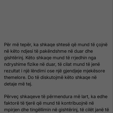
Për më tepër, ka shkaqe shtesë që mund të çojnë
në këto ndjesi të pakëndshme në duar dhe
gishtërinj. Këto shkaqe mund të rrjedhin nga
ndryshime fizike në duar, të cilat mund të jenë
rezultat i një lëndimi ose një gjendjeje mjekësore
themelore. Do të diskutojmë këto shkaqe në
detaje më tej.
Përveç shkaqeve të përmendura më lart, ka edhe
faktorë të tjerë që mund të kontribuojnë në
mpirjen dhe tingëllimin në gishtërinj, të cilët janë të