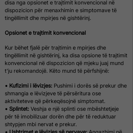
disa nga opsionet e trajtimit konvencional në
dispozicion për menaxhimin e simptomave të
tingëllimit dhe mpirjes në gishtërinj.
Opsionet e trajtimit konvencional
Kur bëhet fjalë për trajtimin e mpirjes dhe
tingëllimit në gishtërinj, ka disa opsione të trajtimit
konvencional në dispozicion që mjeku juaj mund
t'ju rekomandojë. Këto mund të përfshijnë:
• Kufizimi i lëvizjes:
Pushimi i dorës së prekur dhe
shmangia e lëvizjeve të përsëritura ose
aktiviteteve që përkeqësojnë simptomat.
• Splintet:
Veshja e një splinti ose mbështetjeje
për të imobilizuar dorën dhe për të reduktuar
shtypjen mbi nervat e prekur.
• Ushtrimet e lëvizjes së nervave:
Angazhimi në