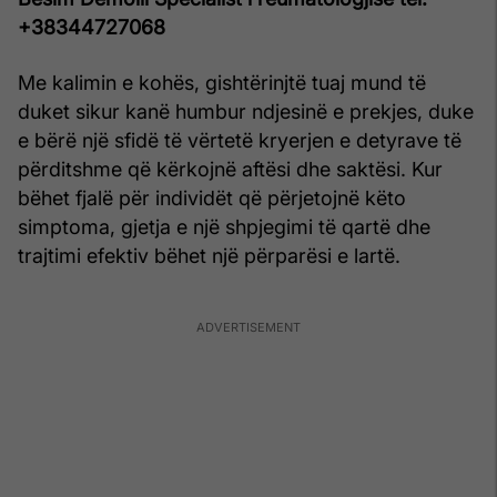
+38344727068
Me kalimin e kohës, gishtërinjtë tuaj mund të
duket sikur kanë humbur ndjesinë e prekjes, duke
e bërë një sfidë të vërtetë kryerjen e detyrave të
përditshme që kërkojnë aftësi dhe saktësi. Kur
bëhet fjalë për individët që përjetojnë këto
simptoma, gjetja e një shpjegimi të qartë dhe
trajtimi efektiv bëhet një përparësi e lartë.