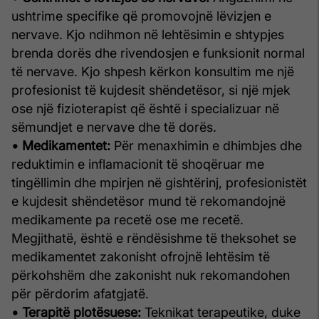
ushtrime specifike që promovojnë lëvizjen e
nervave. Kjo ndihmon në lehtësimin e shtypjes
brenda dorës dhe rivendosjen e funksionit normal
të nervave. Kjo shpesh kërkon konsultim me një
profesionist të kujdesit shëndetësor, si një mjek
ose një fizioterapist që është i specializuar në
sëmundjet e nervave dhe të dorës.
• Medikamentet:
Për menaxhimin e dhimbjes dhe
reduktimin e inflamacionit të shoqëruar me
tingëllimin dhe mpirjen në gishtërinj, profesionistët
e kujdesit shëndetësor mund të rekomandojnë
medikamente pa recetë ose me recetë.
Megjithatë, është e rëndësishme të theksohet se
medikamentet zakonisht ofrojnë lehtësim të
përkohshëm dhe zakonisht nuk rekomandohen
për përdorim afatgjatë.
• Terapitë plotësuese:
Teknikat terapeutike, duke