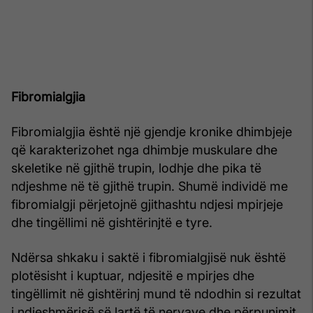
Fibromialgjia
Fibromialgjia është një gjendje kronike dhimbjeje
që karakterizohet nga dhimbje muskulare dhe
skeletike në gjithë trupin, lodhje dhe pika të
ndjeshme në të gjithë trupin. Shumë individë me
fibromialgji përjetojnë gjithashtu ndjesi mpirjeje
dhe tingëllimi në gishtërinjtë e tyre.
Ndërsa shkaku i saktë i fibromialgjisë nuk është
plotësisht i kuptuar, ndjesitë e mpirjes dhe
tingëllimit në gishtërinj mund të ndodhin si rezultat
i ndjeshmërisë së lartë të nervave dhe përpunimit