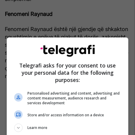
Fenomeni Raynaud
Fenomeni Raynaud është një gjendje që shkakton
ngushtimin e enëve të gjakut të dorës, zakonisht
si përgjigje ndaj temperaturave të ftohta ose
stresit. Kur enët e gjakut ngushtohen, kjo mund të
reduktojë rrjedhjen e gjakut në gishtërinj, duke
Telegrafi asks for your consent to use
çuar në mpirje, tingëllim dhe ndryshime në
your personal data for the following
ngjyrën e gishtërinjve të prekur.
purposes:
Personalised advertising and content, advertising and
content measurement, audience research and
services development
Store and/or access information on a device
Learn more