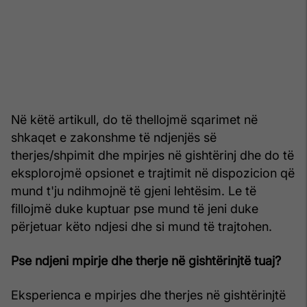
Në këtë artikull, do të thellojmë sqarimet në
shkaqet e zakonshme të ndjenjës së
therjes/shpimit dhe mpirjes në gishtërinj dhe do të
eksplorojmë opsionet e trajtimit në dispozicion që
mund t'ju ndihmojnë të gjeni lehtësim. Le të
fillojmë duke kuptuar pse mund të jeni duke
përjetuar këto ndjesi dhe si mund të trajtohen.
Pse ndjeni mpirje dhe therje në gishtërinjtë tuaj?
Eksperienca e mpirjes dhe therjes në gishtërinjtë