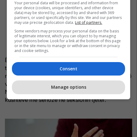
Your personal data will be processed and information from
your device (cookies, unique identifiers, and other device
data) may be stored by, accessed by and shared with 369
partners, or used specifically by this site. We and our partners
may use precise geolocation data.
List of partners.
Some vendors may process your personal data on the basis
of legitimate interest, which you can object to by managing
your options below. Look for a link at the bottom of this page
or in the site menu to manage or withdraw consent in privacy
and cookie settings.
Është thelbësore të mbani në mend se mpirja dhe
tingëllimi në gishtërinj ndonjëherë mund të lidhen
Consent
me kushte më serioze themelore, të cilat kërkojnë
vëmendje mjekësore dhe hetime të mëtejshme.
Manage options
Ne do të eksplorojmë mundësinë e këtyre
kushteve më serioze në seksionin tjetër.