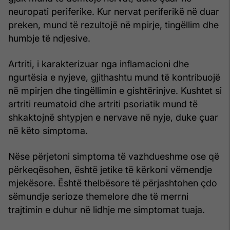
neuropati periferike. Kur nervat periferikë në duar
preken, mund të rezultojë në mpirje, tingëllim dhe
humbje të ndjesive.
Artriti, i karakterizuar nga inflamacioni dhe
ngurtësia e nyjeve, gjithashtu mund të kontribuojë
në mpirjen dhe tingëllimin e gishtërinjve. Kushtet si
artriti reumatoid dhe artriti psoriatik mund të
shkaktojnë shtypjen e nervave në nyje, duke çuar
në këto simptoma.
Nëse përjetoni simptoma të vazhdueshme ose që
përkeqësohen, është jetike të kërkoni vëmendje
mjekësore. Është thelbësore të përjashtohen çdo
sëmundje serioze themelore dhe të merrni
trajtimin e duhur në lidhje me simptomat tuaja.