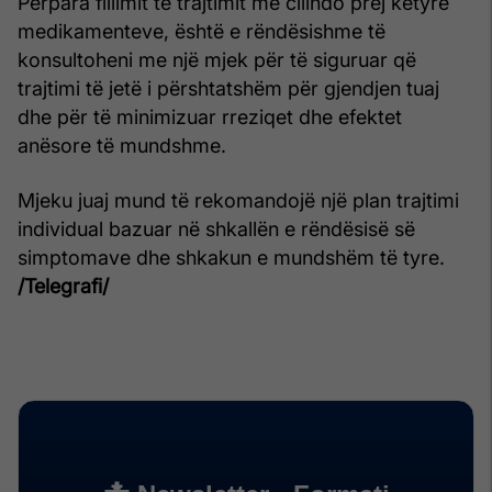
Përpara fillimit të trajtimit me cilindo prej këtyre
medikamenteve, është e rëndësishme të
konsultoheni me një mjek për të siguruar që
trajtimi të jetë i përshtatshëm për gjendjen tuaj
dhe për të minimizuar rreziqet dhe efektet
anësore të mundshme.
Mjeku juaj mund të rekomandojë një plan trajtimi
individual bazuar në shkallën e rëndësisë së
simptomave dhe shkakun e mundshëm të tyre.
/Telegrafi/