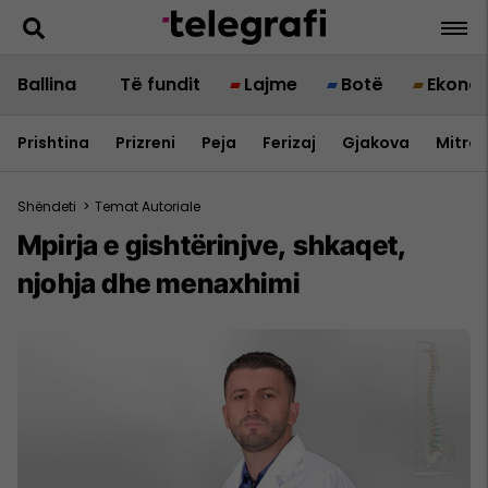
Ballina
Të fundit
Lajme
Botë
Ekono
Prishtina
Prizreni
Peja
Ferizaj
Gjakova
Mitrov
Shëndeti
>
Temat Autoriale
Mpirja e gishtërinjve, shkaqet,
njohja dhe menaxhimi