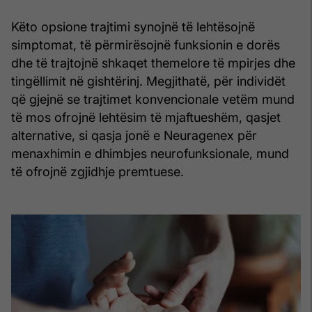
Këto opsione trajtimi synojnë të lehtësojnë
simptomat, të përmirësojnë funksionin e dorës
dhe të trajtojnë shkaqet themelore të mpirjes dhe
tingëllimit në gishtërinj. Megjithatë, për individët
që gjejnë se trajtimet konvencionale vetëm mund
të mos ofrojnë lehtësim të mjaftueshëm, qasjet
alternative, si qasja jonë e Neuragenex për
menaxhimin e dhimbjes neurofunksionale, mund
të ofrojnë zgjidhje premtuese.