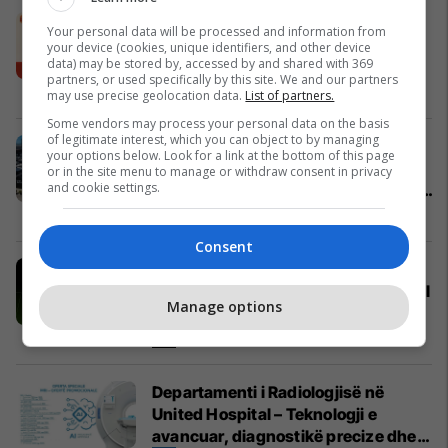
Burger King sjell “King Fusion
Your personal data will be processed and information from
Biscoff”, kombinimin e ri kremoz me
your device (cookies, unique identifiers, and other device
data) may be stored by, accessed by and shared with 369
shijen e njohur të biskotave Biscoff
partners, or used specifically by this site. We and our partners
Burger King
may use precise geolocation data.
List of partners.
Some vendors may process your personal data on the basis
of legitimate interest, which you can object to by managing
Panairi HO.RE.CA Kosovë 2026
your options below. Look for a link at the bottom of this page
rikthehet në Frigo Deluxe:
or in the site menu to manage or withdraw consent in privacy
and cookie settings.
teknologji, produkte dhe mundësi të
reja për hoteleri dhe gastronomi
Frigo Deluxe
Consent
Shtëpi, truall dhe banesë –
Përzgjedhja e javës në Telegrafi Real
Manage options
Estate
Telegrafi Real Estate
Departamenti i Radiologjisë në
United Hospital – Teknologji e
avancuar, diagnostikë precize dhe