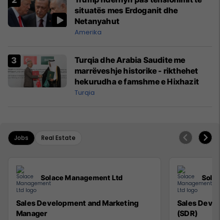
situatës mes Erdoganit dhe
Netanyahut
Amerika
Turqia dhe Arabia Saudite me
marrëveshje historike - rikthehet
hekurudha e famshme e Hixhazit
Turqia
Jobs
Real Estate
Solace Management Ltd
Sola
Sales Development and Marketing
Sales Deve
Manager
(SDR)