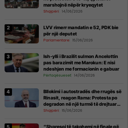
marshojnë nëpër kryeqytet
Shqipëri
14/06/2026
LVV rimerr mandatin e 52, PDK bie
për një deputet
Parlamentare
15/06/2026
Ish-ylli i Brazilit sulmon Ancelottin
pas barazimit me Marokun: E nisi
ndeshjen me formacionin e gabuar
Përfaqësueset
14/06/2026
Bllokimi i autostradës dhe rrugës së
Rinasit, reagon Rama: Protesta po
degradon në një turmë të drejtuar
nga mendje të liga
Shqipëri
15/06/2026
“Shpresoj të takohemi në finale që