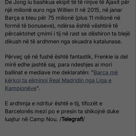
De Jong iu bashkua ekipit të të rinjve të Ajaxit për
një milionë euro nga Willien II në 2015, në janar
Barça e bleu për 75 milionë (plus 11 milionë në
formë të bonuseve), ndërsa është vështirë të
përcaktohet çmimi i tij në rast se dëshiron ta blejë
dikush në të ardhmen nga skuadra katalunase.
Përveç që në fushë është fantastik, Frenkie ia del
mirë edhe jashtë saj, para ndeshjes ai mori
ballinat e mediave me deklaratën: "
Barça më
kërkoi ta eliminoj Real Madridin nga Liga e
Kampionëve
".
E ardhmja e ndritur është e tij, tifozët e
Barcelonës mezi po e presin ta shikojnë duke
luajtur në Camp Nou. /
Telegrafi
/