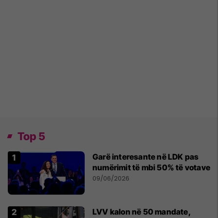
Top 5
Garë interesante në LDK pas
numërimit të mbi 50% të votave
09/06/2026
LVV kalon në 50 mandate,