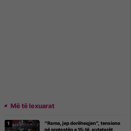
Më të lexuarat
“Rama, jep dorëheqjen”, tensione
në protestën e 15-të, qytetarët