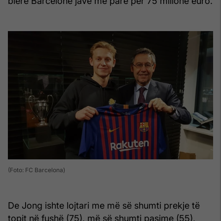
blerë Barcelonë javë më parë për 75 milionë euro.
(Foto: FC Barcelona)
De Jong ishte lojtari me më së shumti prekje të
topit në fushë (75), më së shumti pasime (55),