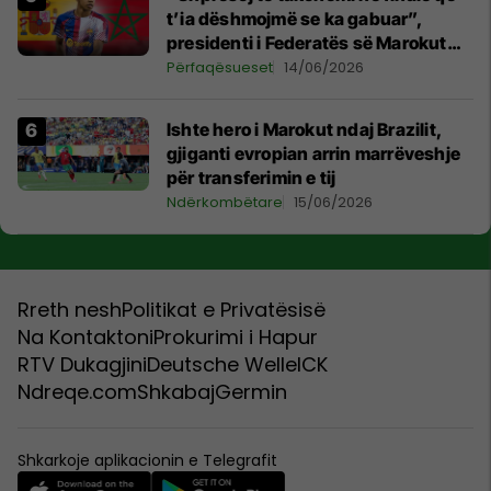
t’ia dëshmojmë se ka gabuar”,
presidenti i Federatës së Marokut
mesazh Lamine Yamalit
Përfaqësueset
14/06/2026
Ishte hero i Marokut ndaj Brazilit,
gjiganti evropian arrin marrëveshje
për transferimin e tij
Ndërkombëtare
15/06/2026
Rreth nesh
Politikat e Privatësisë
Na Kontaktoni
Prokurimi i Hapur
RTV Dukagjini
Deutsche Welle
ICK
Ndreqe.com
Shkabaj
Germin
Shkarkoje aplikacionin e Telegrafit