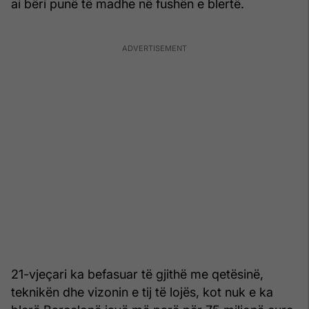
ai bëri punë të madhe në fushën e blertë.
21-vjeçari ka befasuar të gjithë me qetësinë,
teknikën dhe vizonin e tij të lojës, kot nuk e ka