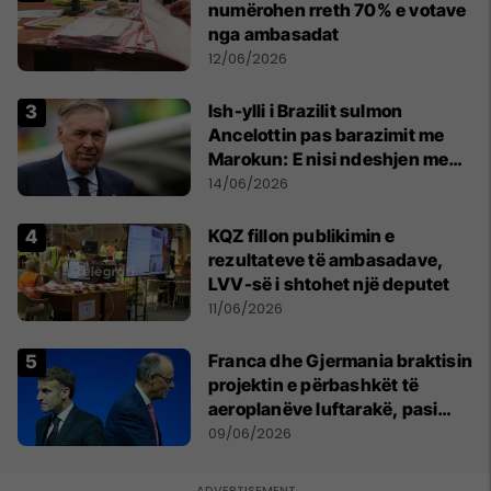
numërohen rreth 70% e votave
nga ambasadat
12/06/2026
Ish-ylli i Brazilit sulmon
Ancelottin pas barazimit me
Marokun: E nisi ndeshjen me
formacionin e gabuar
14/06/2026
KQZ fillon publikimin e
rezultateve të ambasadave,
LVV-së i shtohet një deputet
11/06/2026
Franca dhe Gjermania braktisin
projektin e përbashkët të
aeroplanëve luftarakë, pasi
kompanitë nuk arrijnë
09/06/2026
marrëveshje