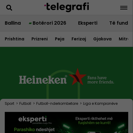
Ballina
Botërori 2026
Eksperti
Të fundit
Prishtina
Prizreni
Peja
Ferizaj
Gjakova
Mitrov
Sport
>
Futboll
>
Futboll-nderkombetare
>
Liga e Kampionëve