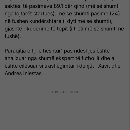
saktësi të pasimeve 89.1 për qind (më së shumti
nga lojtarët startues), më së shumti pasime (24)
në fushën kundërshtare (i dyti më së shumti),
gjashtë rikuperime të topit (i treti më së shumti në
fushë).
Paraqitja e tij 'e heshtur' pas ndeshjes është
analizuar nga shumë ekspert të futbollit dhe ai
është cilësuar si trashëgimtar i denjët i Xavit dhe
Andres Iniestas.