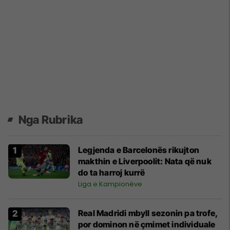
Nga Rubrika
Legjenda e Barcelonës rikujton
makthin e Liverpoolit: Nata që nuk
do ta harroj kurrë
Liga e Kampionëve
Real Madridi mbyll sezonin pa trofe,
por dominon në çmimet individuale