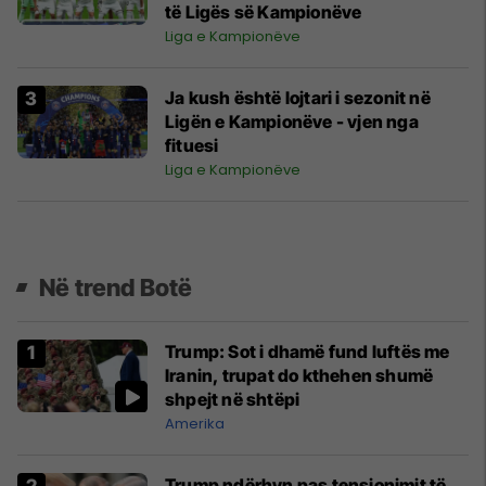
të Ligës së Kampionëve
Liga e Kampionëve
Ja kush është lojtari i sezonit në
Ligën e Kampionëve - vjen nga
fituesi
Liga e Kampionëve
Në trend Botë
Trump: Sot i dhamë fund luftës me
Iranin, trupat do kthehen shumë
shpejt në shtëpi
Amerika
Trump ndërhyn pas tensionimit të