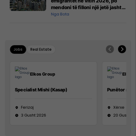
emigrantët në vitin 2026, po
mendoni të filloni një jetë jashtë
vendit?
Nga Bota
Jobs
Real Estate
Elkos Group
Elkos
Specialist Mishi (Kasap)
Punëtor në 
Ferizaj
Xërxe
3 Gusht 2026
20 Gusht 2