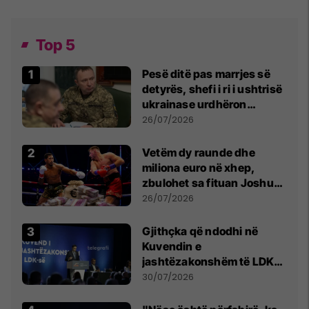
Top 5
Pesë ditë pas marrjes së
detyrës, shefi i ri i ushtrisë
ukrainase urdhëron
kontroll të madh
26/07/2026
Vetëm dy raunde dhe
miliona euro në xhep,
zbulohet sa fituan Joshua
e Prenga
26/07/2026
Gjithçka që ndodhi në
Kuvendin e
jashtëzakonshëm të LDK-
së
30/07/2026