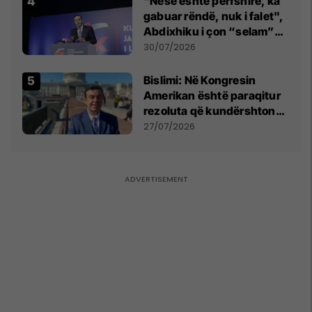
"Nëse është përfshirë, ka
gabuar rëndë, nuk i falet",
Abdixhiku i çon “selam”
Përparim Ramës
30/07/2026
Bislimi: Në Kongresin
Amerikan është paraqitur
rezoluta që kundërshton
mbajtjen e Asamblesë
27/07/2026
Parlamentare të OSBE-së
në Beograd