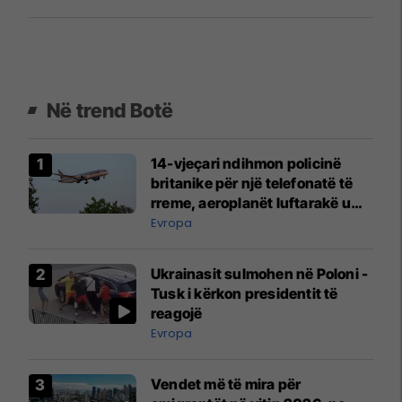
Në trend Botë
14-vjeçari ndihmon policinë
britanike për një telefonatë të
rreme, aeroplanët luftarakë u
ngritën në ajër për të
Evropa
interceptuar fluturaken e Qatar
Airways që po shkonte drejt
Ukrainasit sulmohen në Poloni -
Mançesterit
Tusk i kërkon presidentit të
reagojë
Evropa
Vendet më të mira për