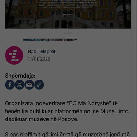
Nga
Telegrafi
13/01/2025
Organizata joqeveritare “EC Ma Ndryshe” të
hënën ka publikuar platformën online Muzeu.info
dedikuar muzeve në Kosovë.
Sipas njoftimit qëllimi është që muzetë të jenë më