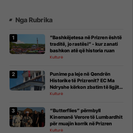
Nga Rubrika
​"Bashkëjetesa në Prizren është
traditë, jo rastësi” - kur zanati
bashkon atë që historia ruan
Kulturë
Punime pa leje në Qendrën
Historike të Prizrenit? EC Ma
Ndryshe kërkon zbatim të ligjit
dhe përgjegjësi institucionale
Kulturë
“Butterflies” përmbyll
Kinemanë Verore të Lumbardhit
për muajin korrik në Prizren
Kulturë