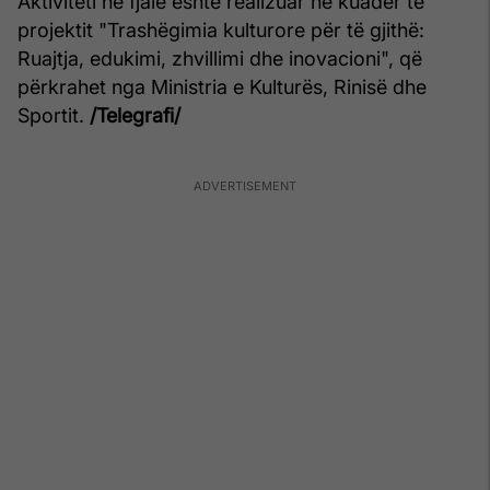
Aktiviteti në fjalë është realizuar në kuadër të
projektit "Trashëgimia kulturore për të gjithë:
Ruajtja, edukimi, zhvillimi dhe inovacioni", që
përkrahet nga Ministria e Kulturës, Rinisë dhe
Sportit.
/
Telegrafi/