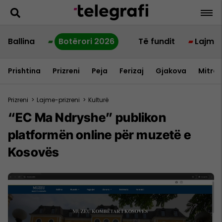
Ballina
Botërori 2026
Të fundit
Lajme
Prishtina
Prizreni
Peja
Ferizaj
Gjakova
Mitrov
Prizreni
>
Lajme-prizreni
>
Kulturë
“EC Ma Ndryshe” publikon
platformën online për muzetë e
Kosovës