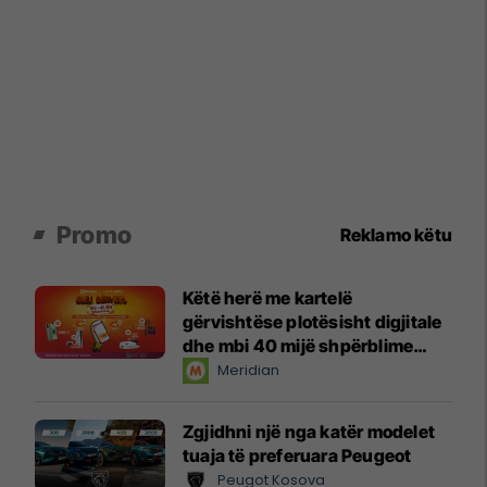
Promo
Reklamo këtu
Këtë herë me kartelë
gërvishtëse plotësisht digjitale
dhe mbi 40 mijë shpërblime
instant!
Meridian
Zgjidhni një nga katër modelet
tuaja të preferuara Peugeot
Peugot Kosova