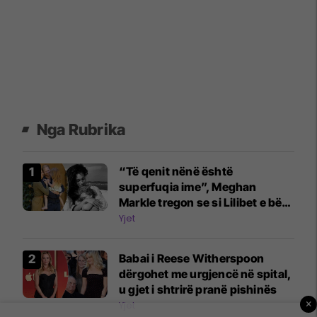
Nga Rubrika
“Të qenit nënë është
superfuqia ime”, Meghan
Markle tregon se si Lilibet e bën
të ndihet e guximshme
Yjet
Babai i Reese Witherspoon
dërgohet me urgjencë në spital,
u gjet i shtrirë pranë pishinës
×
Yjet