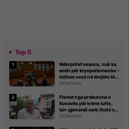
Top 5
Ndërpritet seanca, nuk ka
emër për kryeparlamentar -
hidhen vezë në drejtim të
Kurtit
06/08/2026
Ftohet nga prokuroria e
Kosovës për krime lufte,
ish-gjenerali serb thotë se
dikush e tradhtoi në
02/08/2026
Beograd