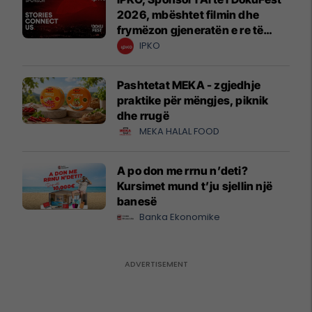
2026, mbështet filmin dhe
frymëzon gjeneratën e re të
krijuesve
IPKO
Pashtetat MEKA - zgjedhje
praktike për mëngjes, piknik
dhe rrugë
MEKA HALAL FOOD
A po don me rrnu n’deti?
Kursimet mund t’ju sjellin një
banesë
Banka Ekonomike