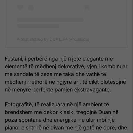
A post shared by DUA LIPA (@dualipa)
Fustani, i përbërë nga një rrjetë elegante me
elementë të mëdhenj dekorativë, vjen i kombinuar
me sandale të zeza me taka dhe vathë të
mëdhenj rrethorë në ngjyrë ari, të cilët plotësojnë
në mënyrë perfekte pamjen ekstravagante.
Fotografitë, të realizuara në një ambient të
brendshëm me dekor klasik, tregojnë Duan në
poza spontane dhe energjike - e ulur mbi një
piano, e shtrirë në divan me një gotë në dorë, dhe