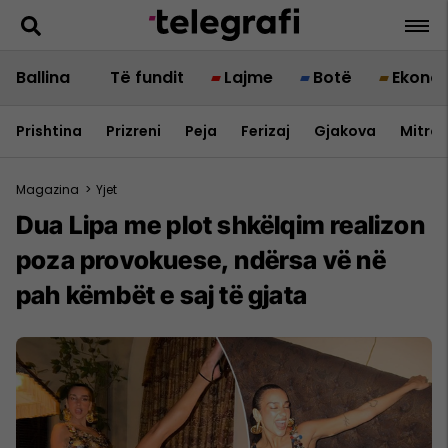
Ballina
Të fundit
Lajme
Botë
Ekono
Prishtina
Prizreni
Peja
Ferizaj
Gjakova
Mitrov
Magazina
>
Yjet
Dua Lipa me plot shkëlqim realizon
poza provokuese, ndërsa vë në
pah këmbët e saj të gjata