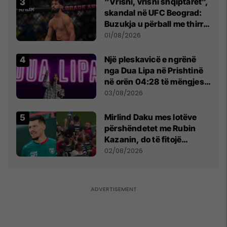
“Vrisni, vrisni shqiptarët”,
skandal në UFC Beograd:
Buzukja u përball me thirrje
anti-shqiptare nga
01/08/2026
tribunat
Një pleskavicë e ngrënë
nga Dua Lipa në Prishtinë
në orën 04:28 të mëngjesit
- dhe bota digjitale serbe
03/08/2026
shpall gjendjen e luftës
Mirlind Daku mes lotëve
përshëndetet me Rubin
Kazanin, do të fitojë
miliona te Spartak Moska
02/08/2026