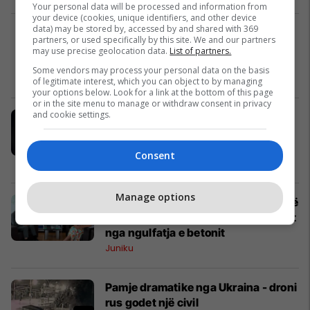
Your personal data will be processed and information from
your device (cookies, unique identifiers, and other device
data) may be stored by, accessed by and shared with 369
partners, or used specifically by this site. We and our partners
may use precise geolocation data.
List of partners.
Some vendors may process your personal data on the basis
of legitimate interest, which you can object to by managing
your options below. Look for a link at the bottom of this page
or in the site menu to manage or withdraw consent in privacy
and cookie settings.
Konfirmohet nga mediumi më i
besueshëm: Vini Jr vazhdon me
Real Madridin, do të nënshkruajë
Consent
për gjashtë vite
La Liga
Manage options
Pacolli-Dalipi: Ereniku i Junikut do të
jetë lumi i parë në Kosovë që çlirohet
nga ngulfatja e betonit
Juniku
Pamje dramatike nga Ukraina - droni
rus godet një civil