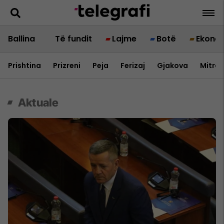
Ballina
Të fundit
Lajme
Botë
Ekono
Prishtina
Prizreni
Peja
Ferizaj
Gjakova
Mitrov
Aktuale