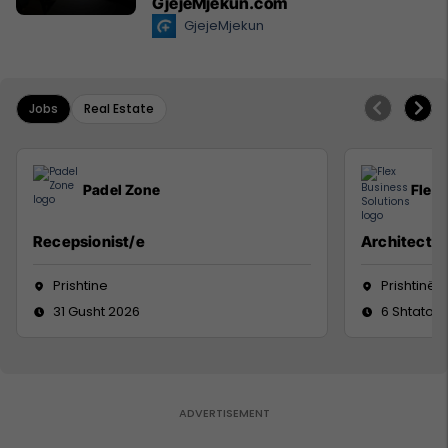
GjejeMjekun.com
GjejeMjekun
Jobs
Real Estate
Padel Zone
Flex 
Recepsionist/e
Architect
Prishtine
Prishtinë
31 Gusht 2026
6 Shtator 