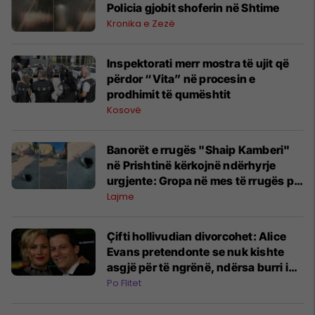
Policia gjobit shoferin në Shtime
Kronika e Zezë
Inspektorati merr mostra të ujit që
përdor “Vita” në procesin e
prodhimit të qumështit
Kosovë
Banorët e rrugës "Shaip Kamberi"
në Prishtinë kërkojnë ndërhyrje
urgjente: Gropa në mes të rrugës po
rrezikon qytetarët
Lajme
Çifti hollivudian divorcohet: Alice
Evans pretendonte se nuk kishte
asgjë për të ngrënë, ndërsa burri i
saj bleu orë Rolex
Po Flitet