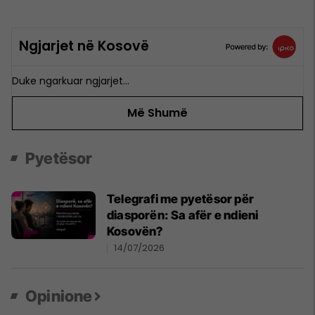
Ngjarjet në Kosovë
Duke ngarkuar ngjarjet…
Më Shumë
Pyetësor
Telegrafi me pyetësor për
diasporën: Sa afër e ndieni
Kosovën?
14/07/2026
Opinione