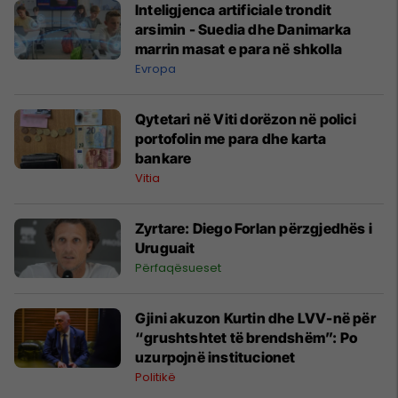
Inteligjenca artificiale trondit
arsimin - Suedia dhe Danimarka
marrin masat e para në shkolla
Evropa
Qytetari në Viti dorëzon në polici
portofolin me para dhe karta
bankare
Vitia
Zyrtare: Diego Forlan përzgjedhës i
Uruguait
Përfaqësueset
Gjini akuzon Kurtin dhe LVV-në për
“grushtshtet të brendshëm”: Po
uzurpojnë institucionet
Politikë