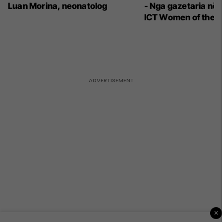
Luan Morina, neonatolog
- Nga gazetaria në 
ICT Women of the 
×