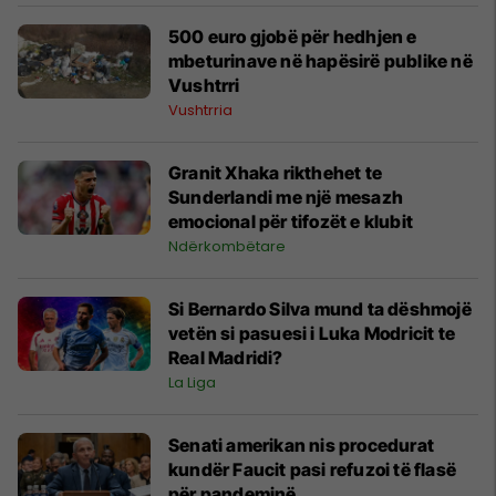
500 euro gjobë për hedhjen e
mbeturinave në hapësirë publike në
Vushtrri
Vushtrria
Granit Xhaka rikthehet te
Sunderlandi me një mesazh
emocional për tifozët e klubit
Ndërkombëtare
Si Bernardo Silva mund ta dëshmojë
vetën si pasuesi i Luka Modricit te
Real Madridi?
La Liga
Senati amerikan nis procedurat
kundër Faucit pasi refuzoi të flasë
për pandeminë