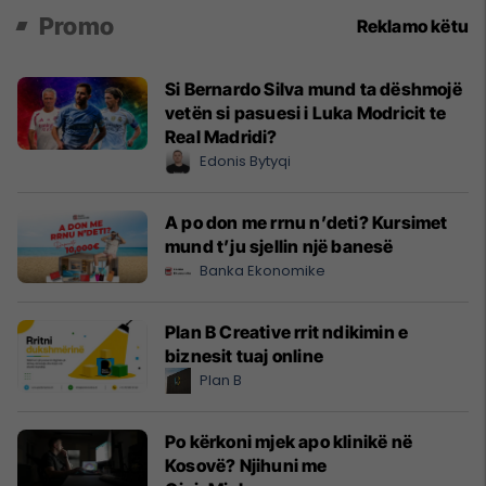
Promo
Reklamo këtu
Si Bernardo Silva mund ta dëshmojë
vetën si pasuesi i Luka Modricit te
Real Madridi?
Edonis Bytyqi
A po don me rrnu n’deti? Kursimet
mund t’ju sjellin një banesë
Banka Ekonomike
Plan B Creative rrit ndikimin e
biznesit tuaj online
Plan B
Po kërkoni mjek apo klinikë në
Kosovë? Njihuni me