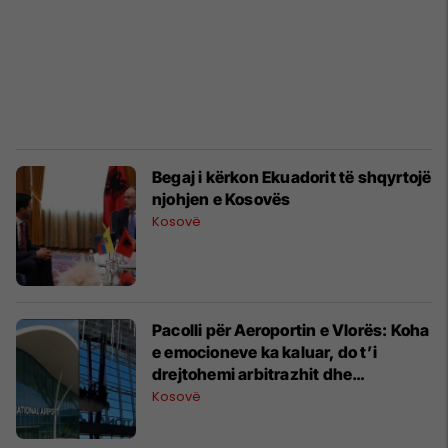
Begaj i kërkon Ekuadorit të shqyrtojë
njohjen e Kosovës
Kosovë
Pacolli për Aeroportin e Vlorës: Koha
e emocioneve ka kaluar, do t’i
drejtohemi arbitrazhit dhe
drejtësisë
Kosovë