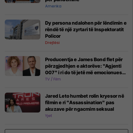
Amerika
Dy persona ndalohen për lëndimin e
rëndë të një zyrtari të Inspektoratit
Policor
Drejtësi
Producentja e James Bond flet për
përzgjedhjen e aktorëve: "Agjenti
007" i ri do të jetë më emocionues
dhe ndryshe
TV / Film
Jared Leto humbet rolin kryesor në
filmin e ri "Assassination" pas
akuzave për ngacmim seksual
Yjet