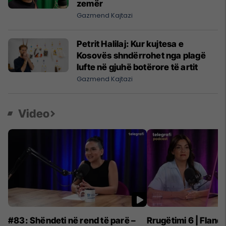
zemër
Gazmend Kajtazi
Petrit Halilaj: Kur kujtesa e
Kosovës shndërrohet nga plagë
lufte në gjuhë botërore të artit
Gazmend Kajtazi
Video
#83: Shëndeti në rend të parë –
Rrugëtimi 6 | Flan