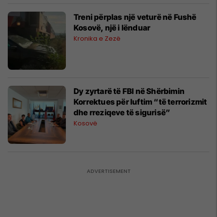
Treni përplas një veturë në Fushë
Kosovë, një i lënduar
Kronika e Zezë
Dy zyrtarë të FBI në Shërbimin
Korrektues për luftim “të terrorizmit
dhe rreziqeve të sigurisë”
Kosovë