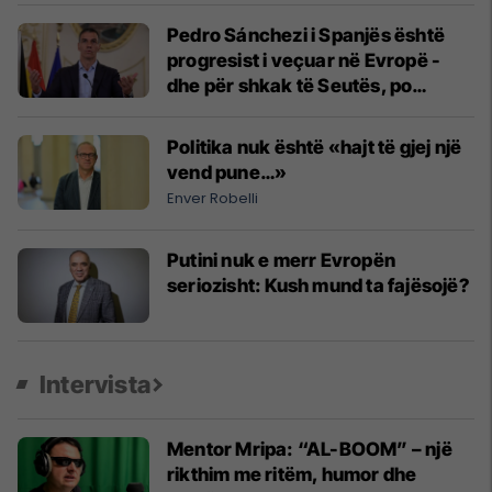
Pedro Sánchezi i Spanjës është
progresist i veçuar në Evropë -
dhe për shkak të Seutës, po
detyrohet të paguajë për këtë
Politika nuk është «hajt të gjej një
vend pune…»
Enver Robelli
Putini nuk e merr Evropën
seriozisht: Kush mund ta fajësojë?
Intervista
Mentor Mripa: “AL-BOOM” – një
rikthim me ritëm, humor dhe