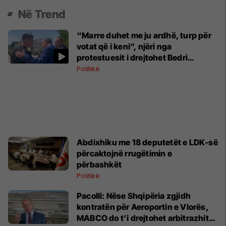
Në Trend
“Marre duhet me ju ardhë, turp për
votat që i keni”, njëri nga
protestuesit i drejtohet Bedri
Hamzës
Politikë
Abdixhiku me 18 deputetët e LDK-së
përcaktojnë rrugëtimin e
përbashkët
Politikë
Pacolli: Nëse Shqipëria zgjidh
kontratën për Aeroportin e Vlorës,
MABCO do t’i drejtohet arbitrazhit