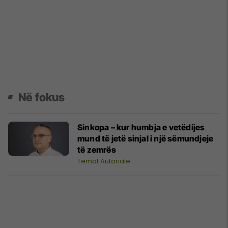
Në fokus
Sinkopa – kur humbja e vetëdijes
mund të jetë sinjal i një sëmundjeje
të zemrës
Temat Autoriale