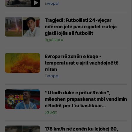
Evropa
Tragjedi: Futbollisti 24-vjeçar
ndërron jetë pasi e godet rrufeja
gjatë lojës së futbollit
Ligat tjera
Evropa në zonën e kuqe -
temperaturat e ajrit vazhdojnë të
rriten
Evropa
“U lodh duke e pritur Realin”,
mësohen prapaskenat mbi vendimin
e Rodrit për t’iu bashkuar
Barcelonës
La Liga
178 km/h në zonën ku lejohej 60,