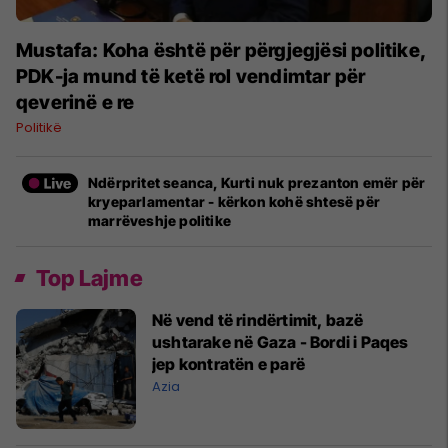
Mustafa: Koha është për përgjegjësi politike,
PDK-ja mund të ketë rol vendimtar për
qeverinë e re
Politikë
Ndërpritet seanca, Kurti nuk prezanton emër për
kryeparlamentar - kërkon kohë shtesë për
marrëveshje politike
Top Lajme
Në vend të rindërtimit, bazë
ushtarake në Gaza - Bordi i Paqes
jep kontratën e parë
Azia