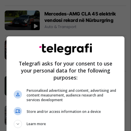
Mercedes-AMG CLA 45 elektrik
vendosi rekord në Nürburgring
Auto & Transport
Charles Leclerc dhe gruaja e tij
Alexandra presin një fëmijë: Ajo
tregoi barkun e saj shtatzënë me
bikini
Telegrafi asks for your consent to use
Yjet
your personal data for the following
purposes:
Drita kërkon vetëm fitore ndaj Tre
Fiorit, formacionet zyrtare
Personalised advertising and content, advertising and
Ligat tjera
content measurement, audience research and
services development
Vozinha bën histori në Kili –
Store and/or access information on a device
Federata ndryshon rregullat vetëm
për të
Learn more
Ndërkombëtare