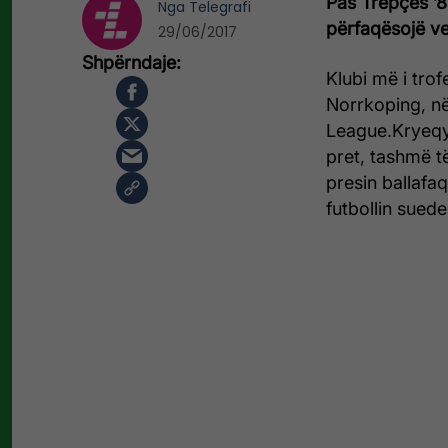
Pas Trepçës ’8
Nga
Telegrafi
përfaqësojë ve
29/06/2017
Klubi më i tro
Norrkoping, në
League.Kryeqyt
pret, tashmë t
presin ballaf
futbollin suede