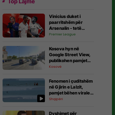
Top Lajme
Vinicius duket i
paarritshëm për
Arsenalin - tetë
alternativa si
Premier League
kandidatë kryesorë
për krahun e majtë te
Kosova hyn në
Topçinjtë
Google Street View,
publikohen pamjet
360-gradëshe
Kosovë
Fenomen i çuditshëm
në Gjirin e Lalzit,
pamjet bëhen virale
(Video)
Shqipëri
Dyshimet për