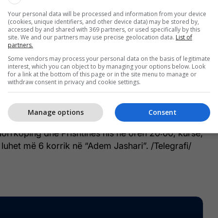
z. Kemi marrë të gjitha informatat rreth
Your personal data will be processed and information from your device
 është një kompani që na ka ofruar qasje në
(cookies, unique identifiers, and other device data) may be stored by,
accessed by and shared with 369 partners, or used specifically by this
mënyrën e lojës për të parë përparësitë dhe
site. We and our partners may use precise geolocation data.
List of
ka kundërshtari, dhe normal përparësia është se ne
partners.
cilët kanë luajtur në ato nivele siç është Armend
Some vendors may process your personal data on the basis of legitimate
interest, which you can object to by managing your options below. Look
 Curri, Liridon Leci e tjetër, kështu që do të
for a link at the bottom of this page or in the site menu to manage or
withdraw consent in privacy and cookie settings.
hë përvojën e këtyre lojtarëve dhe ta prezantojmë
sovës, në Suedie në këto aktivitete në mënyrën më
dshme”, ka thënë Thaçi.
Manage options
Consent
rrkoping dhe Prishtinës nis në orën 20:00, kurse,
t luhet më 6 korrik në “Adem Jashari”. /Telegrafi/