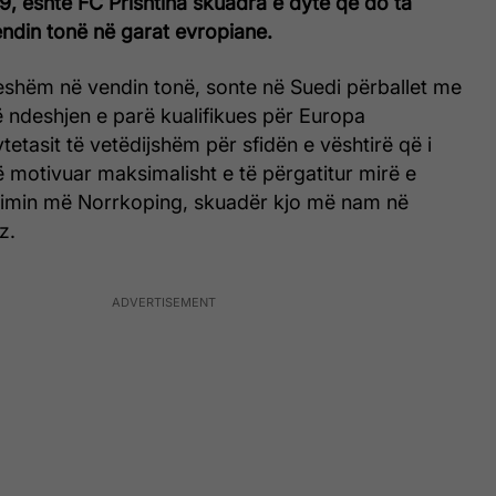
9, është FC Prishtina skuadra e dytë që do ta
ndin tonë në garat evropiane.
feshëm në vendin tonë, sonte në Suedi përballet me
 ndeshjen e parë kualifikues për Europa
etasit të vetëdijshëm për sfidën e vështirë që i
ë motivuar maksimalisht e të përgatitur mirë e
aqimin më Norrkoping, skuadër kjo më nam në
z.