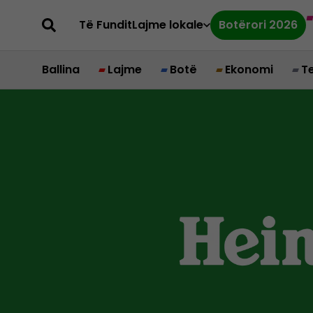
Të Fundit
Lajme lokale
Botërori 2026
Ballina
Lajme
Botë
Ekonomi
T