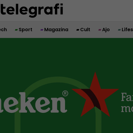
ech
Sport
Magazina
Cult
Ajo
Life